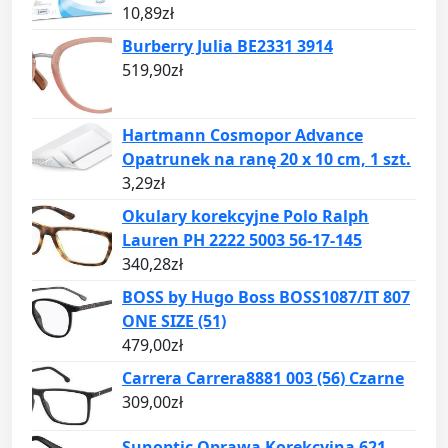
10,89
zł
Burberry Julia BE2331 3914
519,90
zł
Hartmann Cosmopor Advance
Opatrunek na ranę 20 x 10 cm, 1 szt.
3,29
zł
Okulary korekcyjne Polo Ralph
Lauren PH 2222 5003 56-17-145
340,28
zł
BOSS by Hugo Boss BOSS1087/IT 807
ONE SIZE (51)
479,00
zł
Carrera Carrera8881 003 (56) Czarne
309,00
zł
Sunoptic Oprawa Korekcyjna 621