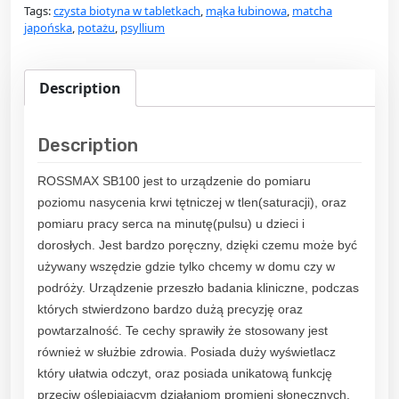
Tags:
czysta biotyna w tabletkach
,
mąka łubinowa
,
matcha
japońska
,
potażu
,
psyllium
Description
Description
ROSSMAX SB100 jest to urządzenie do pomiaru
poziomu nasycenia krwi tętniczej w tlen(saturacji), oraz
pomiaru pracy serca na minutę(pulsu) u dzieci i
dorosłych. Jest bardzo poręczny, dzięki czemu może być
używany wszędzie gdzie tylko chcemy w domu czy w
podróży. Urządzenie przeszło badania kliniczne, podczas
których stwierdzono bardzo dużą precyzję oraz
powtarzalność. Te cechy sprawiły że stosowany jest
również w służbie zdrowia. Posiada duży wyświetlacz
który ułatwia odczyt, oraz posiada unikatową funkcję
przeciw oślepiającym działaniom promieni słonecznych,