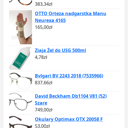
383,34
zł
OTTO Orteza nadgarstka Manu
Neurexa 4165
165,00
zł
Ziaja Żel do USG 500ml
4,78
zł
Bvlgari BV 2243 2018 (7535966)
837,66
zł
David Beckham Db1104 V81 (52)
Szare
749,00
zł
Okulary Optimax OTX 20058 F
53,00
zł