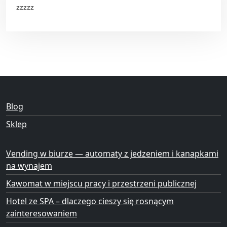
zzzzz
Blog
Sklep
Vending w biurze — automaty z jedzeniem i kanapkami
na wynajem
Kawomat w miejscu pracy i przestrzeni publicznej
Hotel ze SPA – dlaczego cieszy się rosnącym
zainteresowaniem