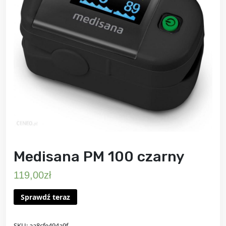
Medisana PM 100 czarny
119,00
zł
Sprawdź teraz
SKU:
aa8cfe494a9f