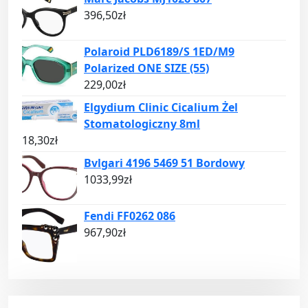
396,50
zł
Polaroid PLD6189/S 1ED/M9
Polarized ONE SIZE (55)
229,00
zł
Elgydium Clinic Cicalium Żel
Stomatologiczny 8ml
18,30
zł
Bvlgari 4196 5469 51 Bordowy
1033,99
zł
Fendi FF0262 086
967,90
zł