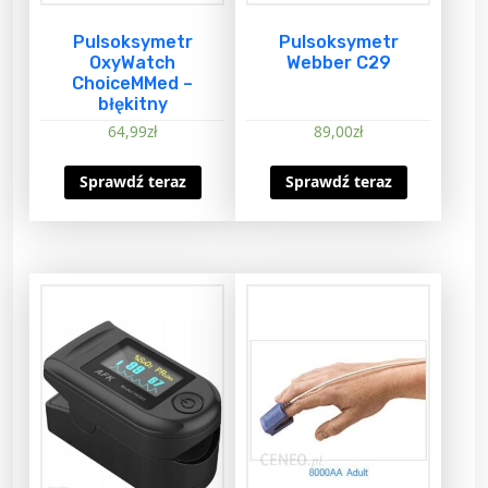
Pulsoksymetr
Pulsoksymetr
OxyWatch
Webber C29
ChoiceMMed –
błękitny
64,99
zł
89,00
zł
Sprawdź teraz
Sprawdź teraz