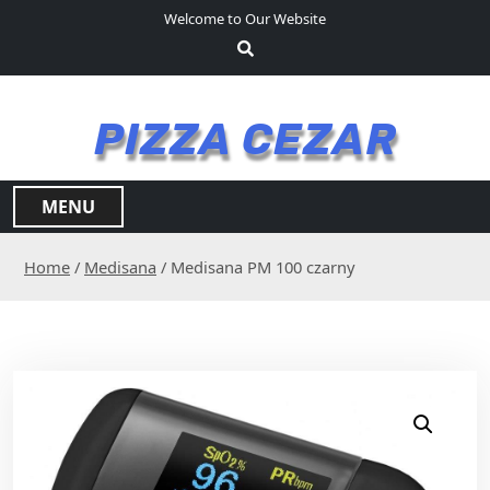
S
Welcome to Our Website
k
i
p
t
PIZZA CEZAR
o
c
o
MENU
n
t
Home
/
Medisana
/ Medisana PM 100 czarny
e
n
t