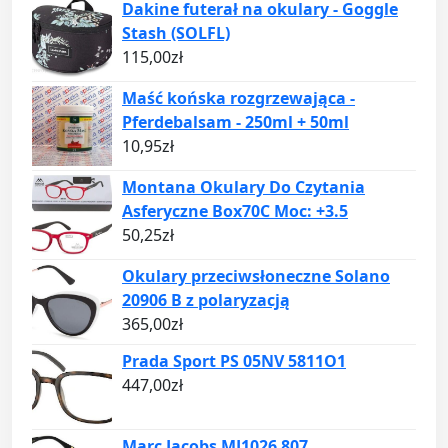
Dakine futerał na okulary - Goggle
Stash (SOLFL)
115,00
zł
Maść końska rozgrzewająca -
Pferdebalsam - 250ml + 50ml
10,95
zł
Montana Okulary Do Czytania
Asferyczne Box70C Moc: +3.5
50,25
zł
Okulary przeciwsłoneczne Solano
20906 B z polaryzacją
365,00
zł
Prada Sport PS 05NV 5811O1
447,00
zł
Marc Jacobs MJ1026 807