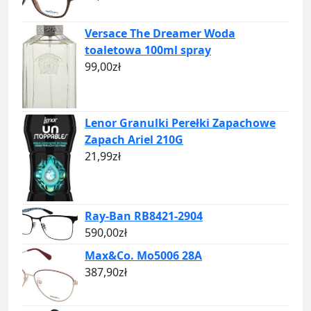
Versace The Dreamer Woda
toaletowa 100ml spray
99,00
zł
Lenor Granulki Perełki Zapachowe
Zapach Ariel 210G
21,99
zł
Ray-Ban RB8421-2904
590,00
zł
Max&Co. Mo5006 28A
387,90
zł