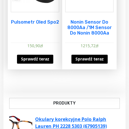
Pulsometr Oled Spo2
Nonin Sensor Do
8000Aa /1M Sensor
Do Nonin 8000Aa
150,90
zł
1215,72
zł
Sprawdź teraz
Sprawdź teraz
PRODUKTY
Okulary korekcyjne Polo Ralph
Lauren PH 2228 5303 (67905139)