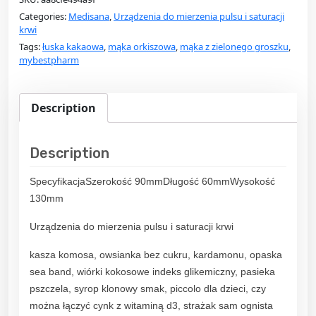
Categories:
Medisana
,
Urządzenia do mierzenia pulsu i saturacji
krwi
Tags:
łuska kakaowa
,
mąka orkiszowa
,
mąka z zielonego groszku
,
mybestpharm
Description
Description
SpecyfikacjaSzerokość 90mmDługość 60mmWysokość
130mm
Urządzenia do mierzenia pulsu i saturacji krwi
kasza komosa, owsianka bez cukru, kardamonu, opaska
sea band, wiórki kokosowe indeks glikemiczny, pasieka
pszczela, syrop klonowy smak, piccolo dla dzieci, czy
można łączyć cynk z witaminą d3, strażak sam ognista