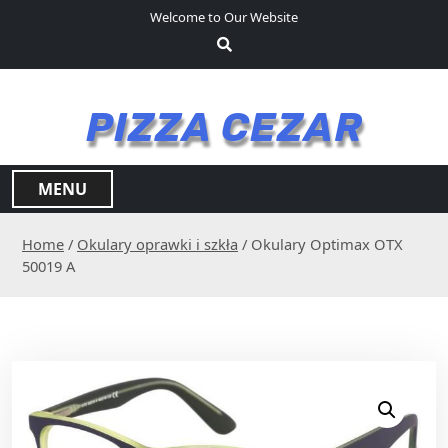
S
Welcome to Our Website
k
i
p
t
PIZZA CEZAR
o
c
o
MENU
n
t
Home
/
Okulary oprawki i szkła
/ Okulary Optimax OTX
e
50019 A
n
t