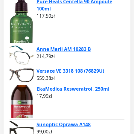
Pure Heals Centella 90 Ampoule
100ml
117,50
zł
Anne Marii AM 10283 B
214,79
zł
Versace VE 3318 108 (76829U)
559,38
zł
EkaMedica Resweratrol, 250ml
17,99
zł
Sunoptic Oprawa A148
99,00
zł