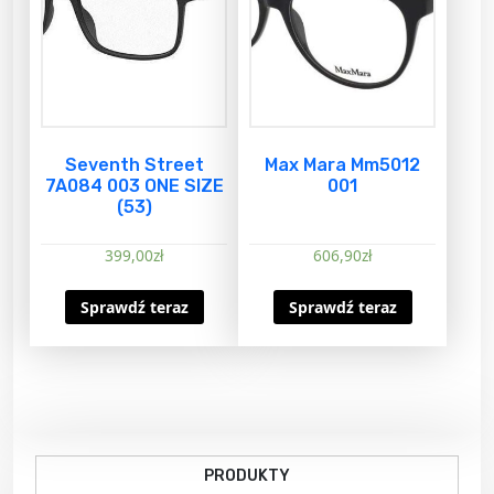
Seventh Street
Max Mara Mm5012
7A084 003 ONE SIZE
001
(53)
399,00
zł
606,90
zł
Sprawdź teraz
Sprawdź teraz
PRODUKTY