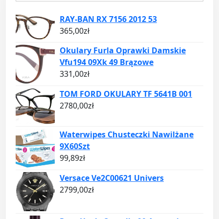
RAY-BAN RX 7156 2012 53
365,00
zł
Okulary Furla Oprawki Damskie
Vfu194 09Xk 49 Brązowe
331,00
zł
TOM FORD OKULARY TF 5641B 001
2780,00
zł
Waterwipes Chusteczki Nawilżane
9X60Szt
99,89
zł
Versace Ve2C00621 Univers
2799,00
zł