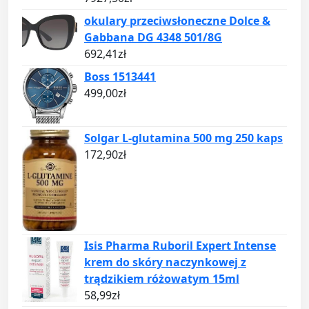
okulary przeciwsłoneczne Dolce &
Gabbana DG 4348 501/8G
692,41
zł
Boss 1513441
499,00
zł
Solgar L-glutamina 500 mg 250 kaps
172,90
zł
Isis Pharma Ruboril Expert Intense
krem do skóry naczynkowej z
trądzikiem różowatym 15ml
58,99
zł