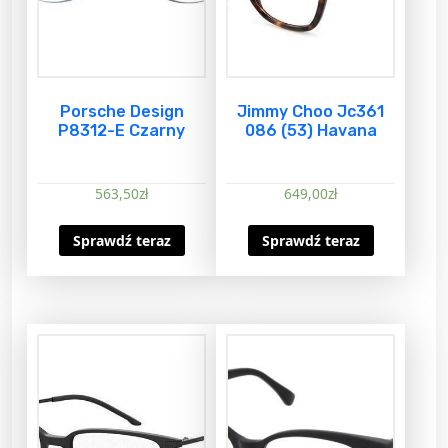
Porsche Design
Jimmy Choo Jc361
P8312-E Czarny
086 (53) Havana
563,50
zł
649,00
zł
Sprawdź teraz
Sprawdź teraz