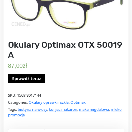
Okulary Optimax OTX 50019
A
87,00
zł
Sprawdź teraz
SKU:
1569f8017144
Categories:
Okulary oprawki i szkła
,
Optimax
Tags:
biotyna na włosy
,
konjac makaron
,
maka migdalowa
,
mleko
promocja