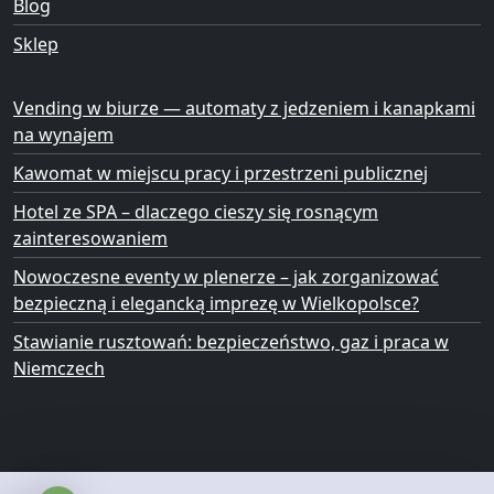
Blog
Sklep
Vending w biurze — automaty z jedzeniem i kanapkami
na wynajem
Kawomat w miejscu pracy i przestrzeni publicznej
Hotel ze SPA – dlaczego cieszy się rosnącym
zainteresowaniem
Nowoczesne eventy w plenerze – jak zorganizować
bezpieczną i elegancką imprezę w Wielkopolsce?
Stawianie rusztowań: bezpieczeństwo, gaz i praca w
Niemczech