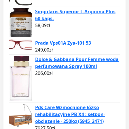
Singularis Superior L-Arginina Plus
60 kaps.
58,09
zł
Prada Vps01A Zya-101 53
249,00
zł
Dolce & Gabbana Pour Femme woda
perfumowana Spray 100ml
206,00
zł
Pds Care Wzmocnione łóżko
rehabilitacyjne PB X4 : setpon-
obciazenie - 250kg (5945_2471)
7927,50
zł