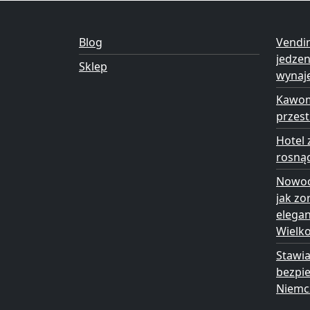
Blog
Vendi
jedze
Sklep
wynaj
Kawom
przest
Hotel 
rosną
Nowoc
jak zo
elega
Wielk
Stawia
bezpie
Niemc