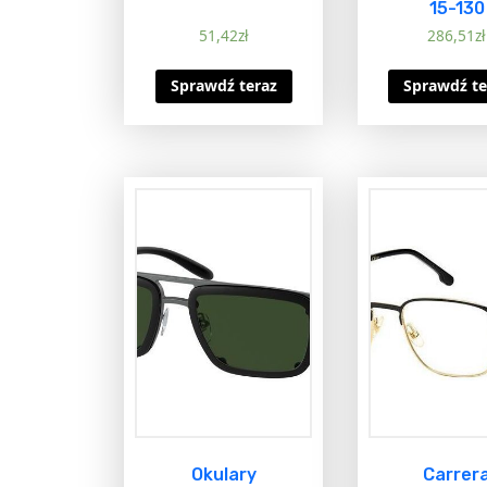
15-130
51,42
zł
286,51
zł
Sprawdź teraz
Sprawdź te
Okulary
Carrer