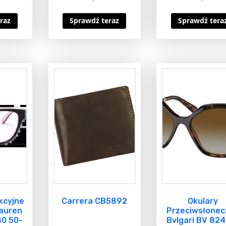
raz
Sprawdź teraz
Sprawdź tera
kcyjne
Carrera CB5892
Okulary
Lauren
Przeciwsłonec
0 50-
Bvlgari BV 82