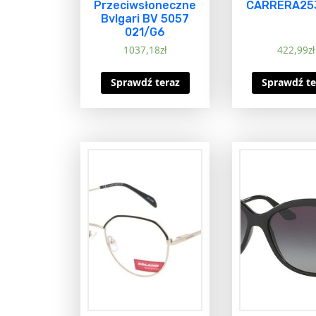
Przeciwsłoneczne
CARRERA25
Bvlgari BV 5057
021/G6
1037,18
zł
422,99
zł
Sprawdź teraz
Sprawdź te