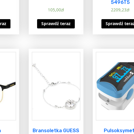
5496T5
105,00
zł
2209,23
zł
raz
Sprawdź teraz
Sprawdź tera
a
Bransoletka GUESS
Pulsoksymet