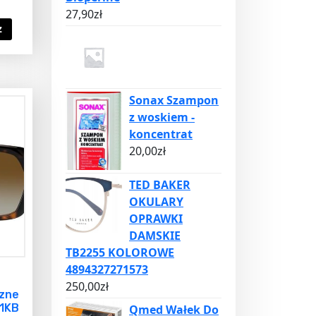
27,90
zł
z
Sonax Szampon
z woskiem -
koncentrat
20,00
zł
TED BAKER
OKULARY
OPRAWKI
DAMSKIE
TB2255 KOLOROWE
4894327271573
250,00
zł
zne
41KB
Qmed Wałek Do