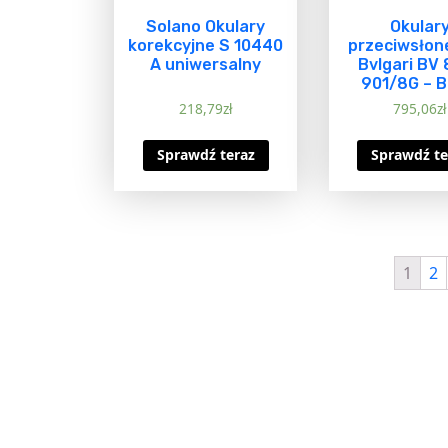
Solano Okulary
Okular
korekcyjne S 10440
przeciwsłon
A uniwersalny
Bvlgari BV
901/8G – B
218,79
zł
795,06
zł
Sprawdź teraz
Sprawdź te
1
2