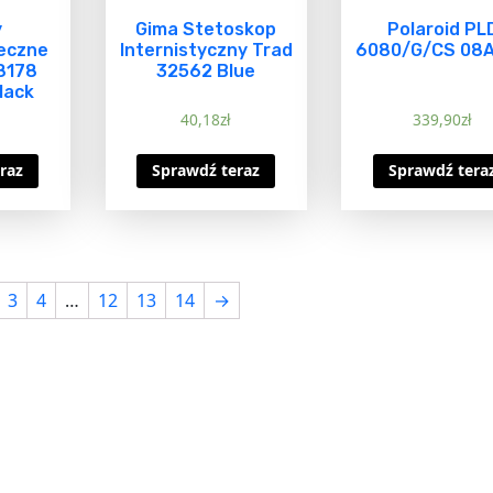
y
Gima Stetoskop
Polaroid PL
eczne
Internistyczny Trad
6080/G/CS 08
 8178
32562 Blue
lack
40,18
zł
339,90
zł
raz
Sprawdź teraz
Sprawdź tera
3
4
…
12
13
14
→