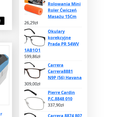
Rolowania Mini
Roler Ćwiczeń
Masażu 15Cm
z
26,29
zł
Okulary
korekcyjne
Prada PR 54WV
1AB1O1
599,86
zł
Carrera
Carrera8881
N9P (56) Havana
309,00
zł
Pierre Cardin
P.C.8848 010
337,90
zł
r
Carrera 8874 807