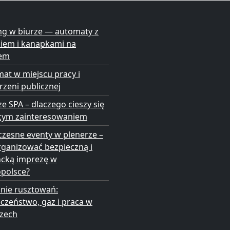
ng w biurze — automaty z
niem i kanapkami na
em
at w miejscu pracy i
rzeni publicznej
ze SPA – dlaczego cieszy się
cym zainteresowaniem
zesne eventy w plenerze –
rganizować bezpieczną i
ncką imprezę w
opolsce?
nie rusztowań:
czeństwo, gaz i praca w
zech