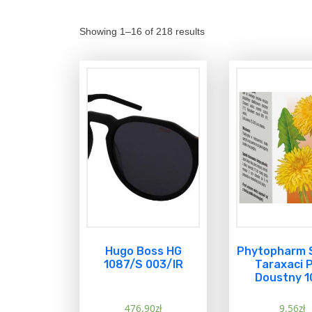
Showing 1–16 of 218 results
Hugo Boss HG
Phytopharm 
1087/S 003/IR
Taraxaci 
Doustny 1
476,90
zł
9,56
zł