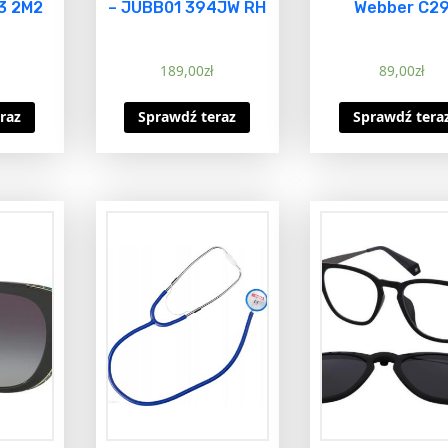
3 2M2
– JUBB01 394JW RH
Webber C2
189,00
zł
89,00
zł
raz
Sprawdź teraz
Sprawdź tera