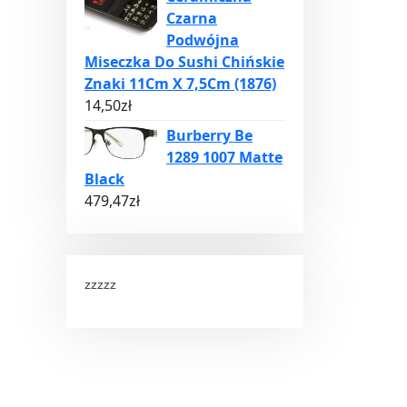
Czarna
Podwójna
Miseczka Do Sushi Chińskie
Znaki 11Cm X 7,5Cm (1876)
14,50
zł
Burberry Be
1289 1007 Matte
Black
479,47
zł
zzzzz