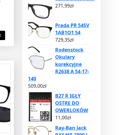
9
271,99
zł
Prada PR 54SV
1AB1O1 54
z
729,35
zł
Rodenstock
Okulary
korekcyjne
R2638 A 54-17-
140
509,00
zł
B27 R IGŁY
OSTRE DO
OWERLOKÓW
11,00
zł
Ray-Ban Jack