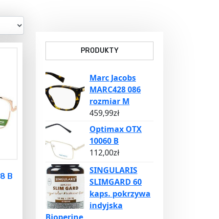
PRODUKTY
Marc Jacobs
MARC428 086
rozmiar M
459,99
zł
Optimax OTX
10060 B
112,00
zł
SINGULARIS
48 B
SLIMGARD 60
kaps. pokrzywa
indyjska
Bioperine