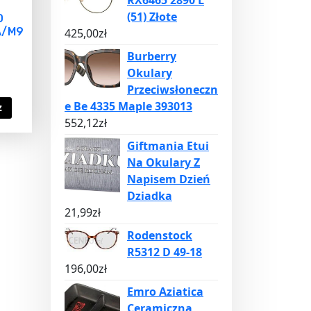
RX6465 2890 L
(51) Złote
D
A/M9
425,00
zł
Burberry
Okulary
Przeciwsłoneczn
e Be 4335 Maple 393013
z
552,12
zł
Giftmania Etui
Na Okulary Z
Napisem Dzień
Dziadka
21,99
zł
Rodenstock
R5312 D 49-18
196,00
zł
Emro Aziatica
Ceramiczna