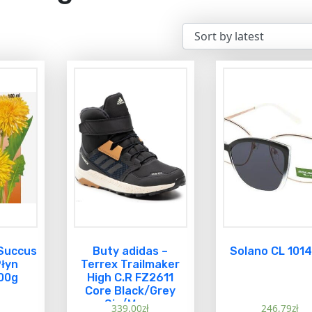
Succus
Buty adidas –
Solano CL 101
Płyn
Terrex Trailmaker
00g
High C.R FZ2611
Core Black/Grey
Six/Mesa
339,00
zł
246,79
zł