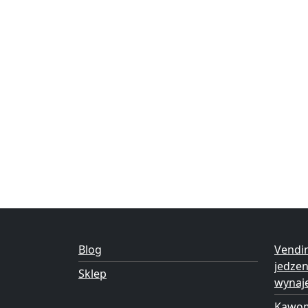
Blog
Vendi
jedze
Sklep
wynaj
Kawom