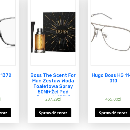
 1372
Boss The Scent For
Hugo Boss HG 11
Man Zestaw Woda
010
Toaletowa Spray
50Ml+Żel Pod
Prysznic 100Ml
ł
237,29
zł
455,00
zł
eraz
Sprawdź teraz
Sprawdź teraz