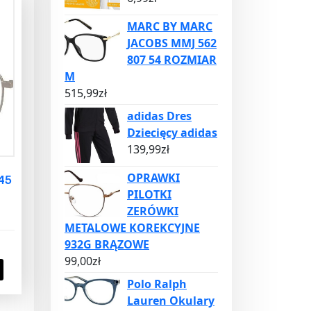
MARC BY MARC
JACOBS MMJ 562
807 54 ROZMIAR
M
515,99
zł
adidas Dres
Dziecięcy adidas
139,99
zł
OPRAWKI
45
PILOTKI
ZERÓWKI
METALOWE KOREKCYJNE
932G BRĄZOWE
99,00
zł
Polo Ralph
Lauren Okulary