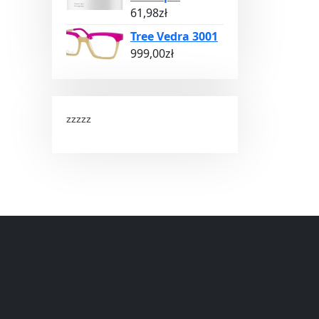
61,98
zł
Tree Vedra 3001
999,00
zł
zzzzz