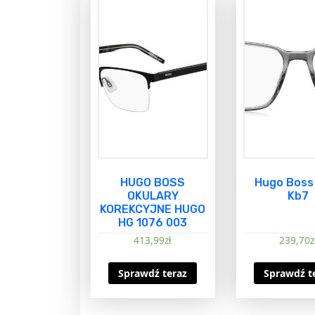
HUGO BOSS
Hugo Boss
OKULARY
Kb7
KOREKCYJNE HUGO
HG 1076 003
413,99
zł
239,70
z
Sprawdź teraz
Sprawdź t