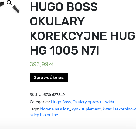
HUGO BOSS
OKULARY
KOREKCYJNE HUG
HG 1005 N7I
393,99
zł
Sprawdź teraz
SKU:
ab878c627849
Categories:
Hugo Boss
,
Okulary oprawki i szkła
Tags:
biotyna na włosy
,
cynk suplement
,
kwas l askorbinow
sklep bio online