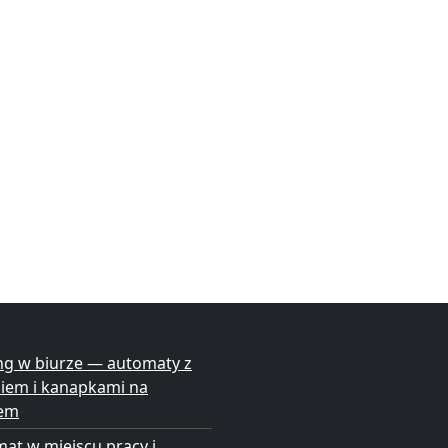
ng w biurze — automaty z
niem i kanapkami na
em
at w miejscu pracy i