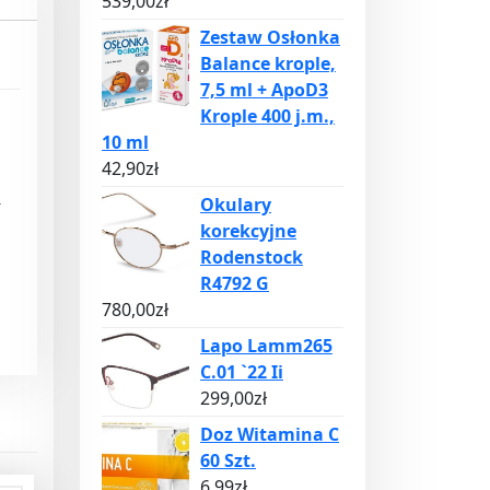
539,00
zł
Zestaw Osłonka
Balance krople,
7,5 ml + ApoD3
Krople 400 j.m.,
10 ml
42,90
zł
a
Okulary
korekcyjne
Rodenstock
R4792 G
780,00
zł
Lapo Lamm265
C.01 `22 Ii
299,00
zł
Doz Witamina C
60 Szt.
6,99
zł