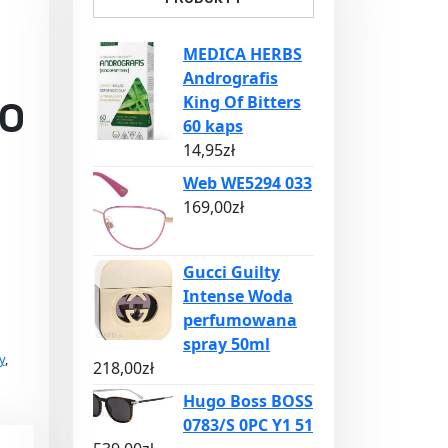
MEDICA HERBS
Andrografis
King Of Bitters
O
60 kaps
14,95
zł
Web WE5294 033
169,00
zł
Gucci Guilty
Intense Woda
perfumowana
spray 50ml
y
,
218,00
zł
Hugo Boss BOSS
0783/S 0PC Y1 51