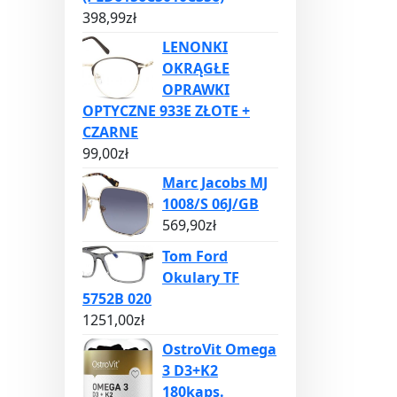
398,99
zł
LENONKI
OKRĄGŁE
OPRAWKI
OPTYCZNE 933E ZŁOTE +
CZARNE
99,00
zł
Marc Jacobs MJ
1008/S 06J/GB
569,90
zł
Tom Ford
Okulary TF
5752B 020
1251,00
zł
OstroVit Omega
3 D3+K2
180kaps.