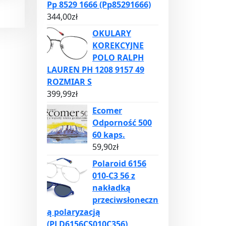
Pp 8529 1666 (Pp85291666)
344,00
zł
OKULARY
KOREKCYJNE
POLO RALPH
LAUREN PH 1208 9157 49
ROZMIAR S
399,99
zł
Ecomer
Odporność 500
60 kaps.
59,90
zł
Polaroid 6156
010-C3 56 z
nakładką
przeciwsłoneczn
ą polaryzacją
(PLD6156CS010C356)