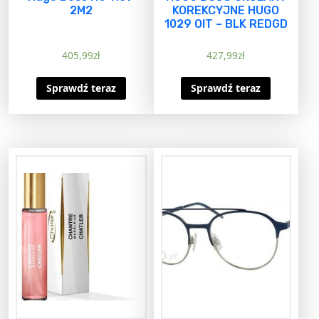
2M2
KOREKCYJNE HUGO
1029 OIT – BLK REDGD
405,99
zł
427,99
zł
Sprawdź teraz
Sprawdź teraz