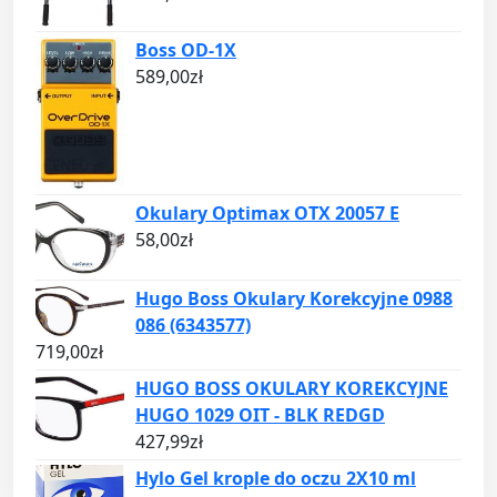
Boss OD-1X
589,00
zł
Okulary Optimax OTX 20057 E
58,00
zł
Hugo Boss Okulary Korekcyjne 0988
086 (6343577)
719,00
zł
HUGO BOSS OKULARY KOREKCYJNE
HUGO 1029 OIT - BLK REDGD
427,99
zł
Hylo Gel krople do oczu 2X10 ml