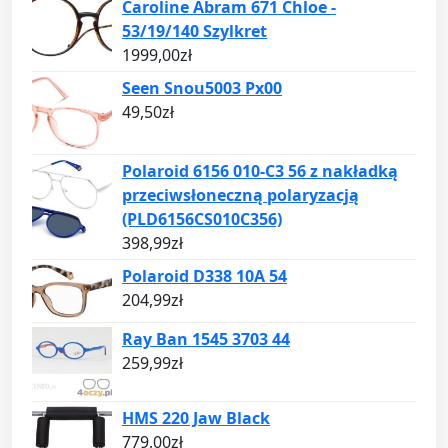
Caroline Abram 671 Chloe -
53/19/140 Szylkret
1999,00
zł
Seen Snou5003 Px00
49,50
zł
Polaroid 6156 010-C3 56 z nakładką
przeciwsłoneczną polaryzacją
(PLD6156CS010C356)
398,99
zł
Polaroid D338 10A 54
204,99
zł
Ray Ban 1545 3703 44
259,99
zł
HMS 220 Jaw Black
779,00
zł