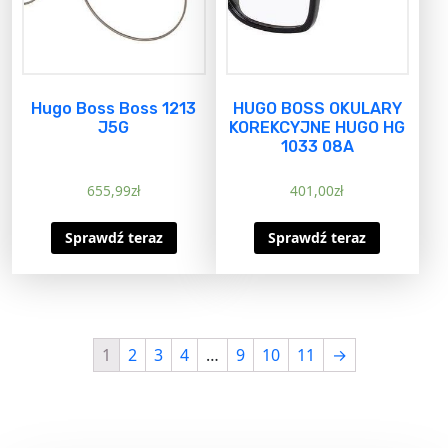
Hugo Boss Boss 1213
HUGO BOSS OKULARY
J5G
KOREKCYJNE HUGO HG
1033 08A
655,99
zł
401,00
zł
Sprawdź teraz
Sprawdź teraz
1
2
3
4
…
9
10
11
→