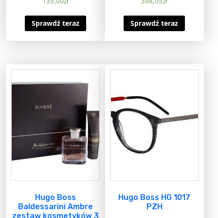
135,00
zł
398,05
zł
Sprawdź teraz
Sprawdź teraz
Hugo Boss
Hugo Boss HG 1017
Baldessarini Ambre
PZH
zestaw kosmetyków 3