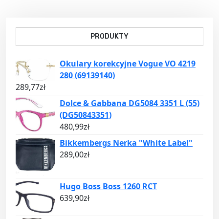
PRODUKTY
Okulary korekcyjne Vogue VO 4219
280 (69139140)
289,77
zł
Dolce & Gabbana DG5084 3351 L (55)
(DG50843351)
480,99
zł
Bikkembergs Nerka "White Label"
289,00
zł
Hugo Boss Boss 1260 RCT
639,90
zł