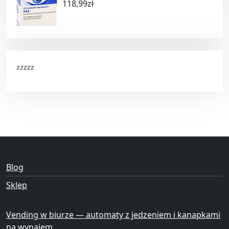
118,99
zł
zzzzz
Blog
Sklep
Vending w biurze — automaty z jedzeniem i kanapkami
na wynajem