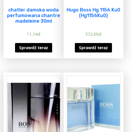
chatler damska woda
Hugo Boss Hg 1156 Ku0
perfumowana chantre
(Hg1156Ku0)
madeleine 30ml
11,14
zł
572,00
zł
Sprawdź teraz
Sprawdź teraz