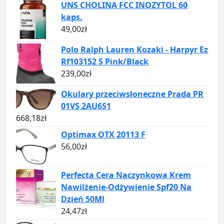
UNS CHOLINA FCC INOZYTOL 60
kaps.
49,00
zł
Polo Ralph Lauren Kozaki - Harpyr Ez
Rf103152 S Pink/Black
239,00
zł
Okulary przeciwsłoneczne Prada PR
01VS 2AU6S1
668,18
zł
Optimax OTX 20113 F
56,00
zł
Perfecta Cera Naczynkowa Krem
Nawilżenie-Odżywienie Spf20 Na
Dzień 50Ml
24,47
zł