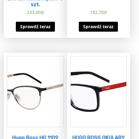
szt.
233,00
zł
182,70
zł
Sprawdź teraz
Sprawdź teraz
Hugo Boss HG 1109
HUGO BOSS OKULARY