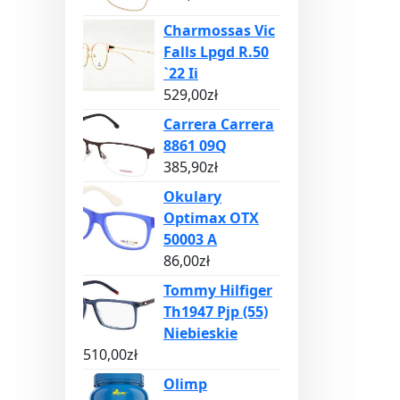
Charmossas Vic
Falls Lpgd R.50
`22 Ii
529,00
zł
Carrera Carrera
8861 09Q
385,90
zł
Okulary
Optimax OTX
50003 A
86,00
zł
Tommy Hilfiger
Th1947 Pjp (55)
Niebieskie
510,00
zł
Olimp