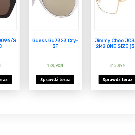
 0096/S
Guess Gu7323 Cry-
Jimmy Choo JC3
0
3F
2M2 ONE SIZE (5
ł
189,90
zł
813,99
zł
eraz
Sprawdź teraz
Sprawdź teraz