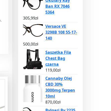
Okulary Ray
Ban RX 7046
5364
305,99
zł
,
Versace VE
3298B 108 55-17-
140
500,00
zł
Saszetka Fila
Chest Bag
czarna
119,00
zł
Cannaby Olej
CBD 30%
3000mg Terpen
10ml
870,00
zł
Bvlgari Bv 2235