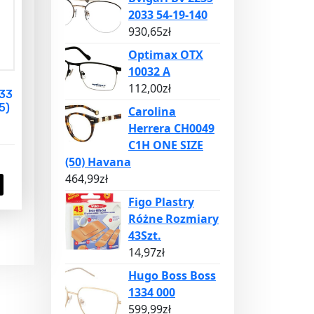
2033 54-19-140
930,65
zł
Optimax OTX
10032 A
112,00
zł
33
5)
Carolina
Herrera CH0049
C1H ONE SIZE
(50) Havana
464,99
zł
Figo Plastry
Różne Rozmiary
43Szt.
14,97
zł
Hugo Boss Boss
1334 000
599,99
zł