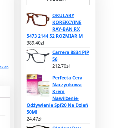
OKULARY
KOREKCYJNE
RAY-BAN RX
5473 2144 52 ROZMIAR M
389,40
zł
Carrera 8834 PJP
56
212,70
zł
sklep
Perfecta Cera
Naczynkowa
Krem
Nawilżenie-
Odżywienie Spf20 Na Dzień
50Ml
24,47
zł