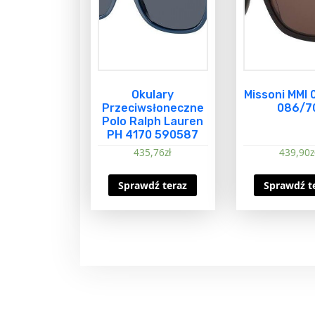
Okulary
Missoni MMI
Przeciwsłoneczne
086/7
Polo Ralph Lauren
PH 4170 590587
435,76
zł
439,90
z
Sprawdź teraz
Sprawdź t