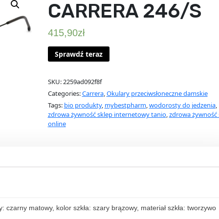
CARRERA 246/S
415,90
zł
Sprawdź teraz
SKU:
2259ad092f8f
Categories:
Carrera
,
Okulary przeciwsłoneczne damskie
Tags:
bio produkty
,
mybestpharm
,
wodorosty do jedzenia
,
zdrowa żywność sklep internetowy tanio
,
zdrowa żywność 
online
: czarny matowy, kolor szkła: szary brązowy, materiał szkła: tworzywo