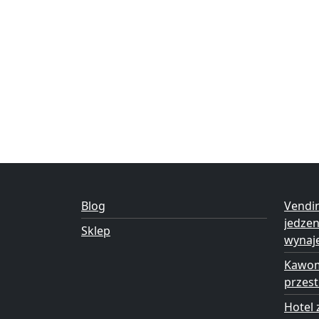
Blog
Vendi
jedze
Sklep
wynaj
Kawom
przest
Hotel 