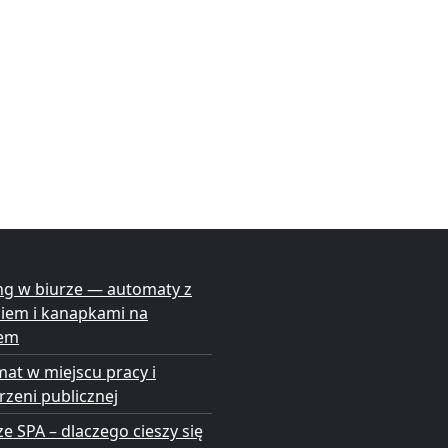
ng w biurze — automaty z
niem i kanapkami na
em
at w miejscu pracy i
rzeni publicznej
ze SPA – dlaczego cieszy się