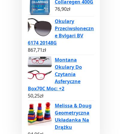
Collaregen 400G
76,90
zł
Okulary
Przeciwsłoneczn
e Bvlgari BV
6174 20148G
867,71
zł
Montana
Okulary Do
Czytania
Asferyczne
Box70C Moc: +2
50,25
zł
Melissa & Doug
Geometryczna
Układanka Na
Drążku