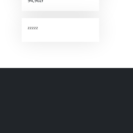
94,96
zł
zzzzz