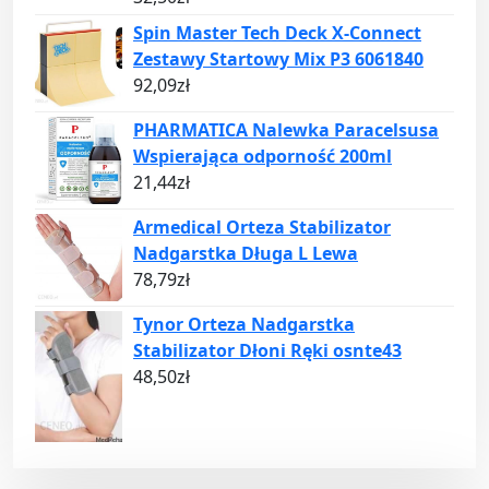
Spin Master Tech Deck X-Connect
Zestawy Startowy Mix P3 6061840
92,09
zł
PHARMATICA Nalewka Paracelsusa
Wspierająca odporność 200ml
21,44
zł
Armedical Orteza Stabilizator
Nadgarstka Długa L Lewa
78,79
zł
Tynor Orteza Nadgarstka
Stabilizator Dłoni Ręki osnte43
48,50
zł