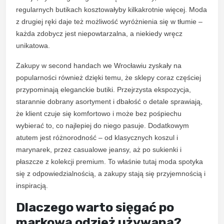
regularnych butikach kosztowałyby kilkakrotnie więcej. Moda
z drugiej ręki daje też możliwość wyróżnienia się w tłumie –
każda zdobycz jest niepowtarzalna, a niekiedy wręcz
unikatowa.
Zakupy w second handach we Wrocławiu zyskały na
popularności również dzięki temu, że sklepy coraz częściej
przypominają eleganckie butiki. Przejrzysta ekspozycja,
starannie dobrany asortyment i dbałość o detale sprawiają,
że klient czuje się komfortowo i może bez pośpiechu
wybierać to, co najlepiej do niego pasuje. Dodatkowym
atutem jest różnorodność – od klasycznych koszul i
marynarek, przez casualowe jeansy, aż po sukienki i
płaszcze z kolekcji premium. To właśnie tutaj moda spotyka
się z odpowiedzialnością, a zakupy stają się przyjemnością i
inspiracją.
Dlaczego warto sięgać po
markową odzież używaną?