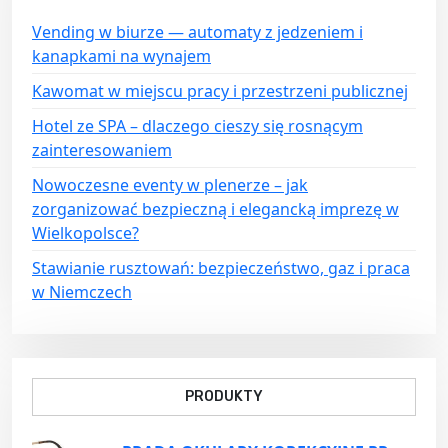
j
a
Vending w biurze — automaty z jedzeniem i
kanapkami na wynajem
w
p
Kawomat w miejscu pracy i przestrzeni publicznej
i
Hotel ze SPA – dlaczego cieszy się rosnącym
s
zainteresowaniem
u
Nowoczesne eventy w plenerze – jak
zorganizować bezpieczną i elegancką imprezę w
Wielkopolsce?
Stawianie rusztowań: bezpieczeństwo, gaz i praca
w Niemczech
PRODUKTY