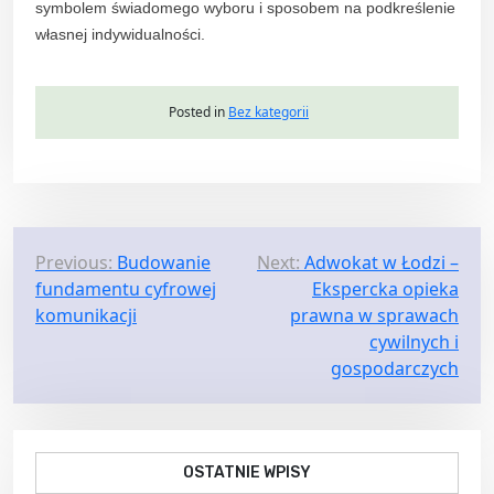
symbolem świadomego wyboru i sposobem na podkreślenie
własnej indywidualności.
Posted in
Bez kategorii
N
Previous:
Budowanie
Next:
Adwokat w Łodzi –
fundamentu cyfrowej
Ekspercka opieka
a
komunikacji
prawna w sprawach
w
cywilnych i
i
gospodarczych
g
a
c
OSTATNIE WPISY