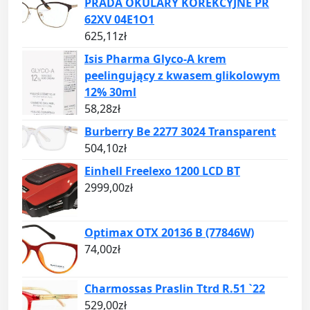
PRADA OKULARY KOREKCYJNE PR
62XV 04E1O1
625,11
zł
Isis Pharma Glyco-A krem
peelingujący z kwasem glikolowym
12% 30ml
58,28
zł
Burberry Be 2277 3024 Transparent
504,10
zł
Einhell Freelexo 1200 LCD BT
2999,00
zł
Optimax OTX 20136 B (77846W)
74,00
zł
Charmossas Praslin Ttrd R.51 `22
529,00
zł