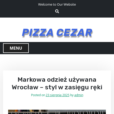
S
Welcome to Our Website
k
i
p
t
PIZZA CEZAR
o
c
o
MENU
n
t
e
n
t
Markowa odzież używana
Wrocław – styl w zasięgu ręki
Posted on
23 sierpnia 2025
by
admin