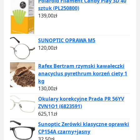
Polaroid Filament Candy Play 3D 40
sztuk (PL250800)
139,00
zł
SUNOPTIC OPRAWA M5
120,00
zł
Rafex Bertram rzymski kawałeczki
anacyclus pyrethrum korzeń ciety 1
kg
130,00
zł
Okulary korekcyjne Prada PR 56YV
ZVN1O1 (6823591)
625,11
zł
Sunoptic Zerówki klasyczne oprawki
CP154A czarny+jasny
32,50
zł