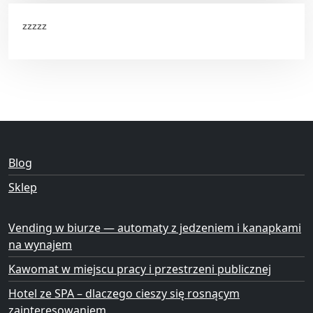
zzzzz
Blog
Sklep
Vending w biurze — automaty z jedzeniem i kanapkami
na wynajem
Kawomat w miejscu pracy i przestrzeni publicznej
Hotel ze SPA – dlaczego cieszy się rosnącym
zainteresowaniem