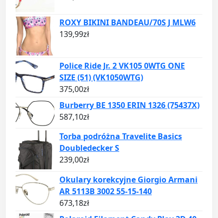
ROXY BIKINI BANDEAU/70S J MLW6
139,99
zł
Police Ride Jr. 2 VK105 0WTG ONE
SIZE (51) (VK1050WTG)
375,00
zł
Burberry BE 1350 ERIN 1326 (75437X)
587,10
zł
Torba podróżna Travelite Basics
Doubledecker S
239,00
zł
Okulary korekcyjne Giorgio Armani
AR 5113B 3002 55-15-140
673,18
zł