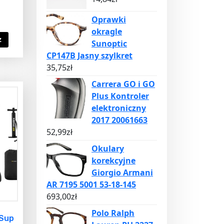
Oprawki
okragle
z
Sunoptic
CP147B Jasny szylkret
35,75
zł
Carrera GO i GO
Plus Kontroler
elektroniczny
2017 20061663
52,99
zł
Okulary
korekcyjne
Giorgio Armani
AR 7195 5001 53-18-145
693,00
zł
Polo Ralph
 Sup