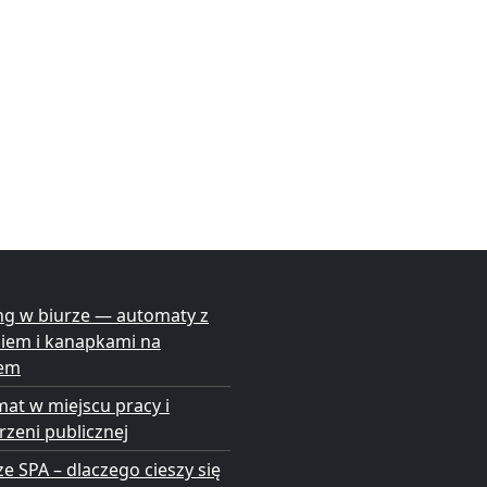
ng w biurze — automaty z
niem i kanapkami na
em
at w miejscu pracy i
rzeni publicznej
ze SPA – dlaczego cieszy się