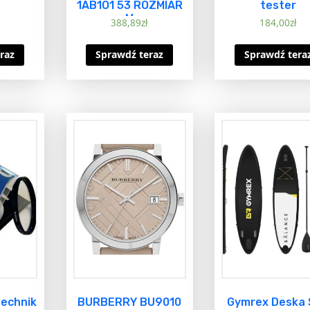
1AB1O1 53 ROZMIAR
tester
M
388,89
zł
184,00
zł
raz
Sprawdź teraz
Sprawdź tera
echnik
BURBERRY BU9010
Gymrex Deska