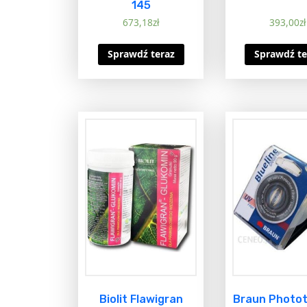
145
673,18
zł
393,00
zł
Sprawdź teraz
Sprawdź te
Biolit Flawigran
Braun Photot