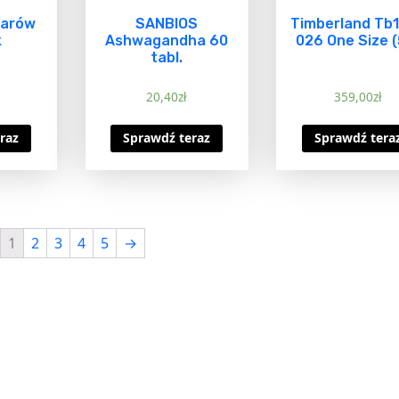
larów
SANBIOS
Timberland Tb
k
Ashwagandha 60
026 One Size (
tabl.
20,40
zł
359,00
zł
raz
Sprawdź teraz
Sprawdź tera
1
2
3
4
5
→