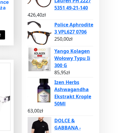
Lauren PH 2227
ance
5351 49-21-140
uża
426,40
zł
Police Aphrodite
3 VPL627 0706
z
250,00
zł
Yango Kolagen
Wołowy Typu Ii
300 G
85,95
zł
Izen Herbs
Ashwagandha
Ekstrakt Krople
50Ml
63,00
zł
DOLCE &
GABBANA -