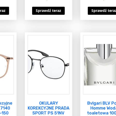
raz
Sprawdź teraz
Sprawdź tera
kcyjne
OKULARY
Bvlgari BLV P
 7140
KOREKCYJNE PRADA
Homme Wod
-150
SPORT PS 51NV
toaletowa 10