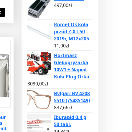
497,00
zł
z
Romet Oś koła
przód Z-XT 50
2019r, M12x205
11,00
zł
Hortmasz
Glebogryzarka
10W1 + Napęd
Koła Pług Orka
3090,00
zł
Bvlgari BV 4208
5510 (75485149)
837,66
zł
Iburapid 0,4 g
our
a
50 tabl.
0ml
14,84
zł