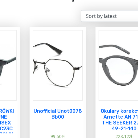
RÓWKI
Unofficial Unot0078
Okulary korekc
JNE
Bb00
Arnette AN 7
ISEX
THE SEEKER 2
AC23C
49-21-140
ĄZOWY
99,50
zł
228,12
zł