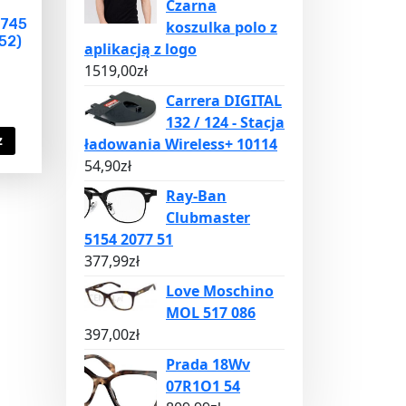
Czarna
1745
koszulka polo z
52)
aplikacją z logo
1519,00
zł
Carrera DIGITAL
132 / 124 - Stacja
z
ładowania Wireless+ 10114
54,90
zł
Ray-Ban
Clubmaster
5154 2077 51
377,99
zł
Love Moschino
MOL 517 086
397,00
zł
Prada 18Wv
07R1O1 54