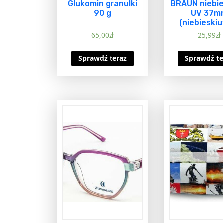
Glukomin granulki
BRAUN niebie
90 g
UV 37m
(niebieski
65,00
zł
25,99
zł
Sprawdź teraz
Sprawdź te