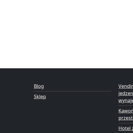
Blog
Vendi
jedze
Sklep
wynaj
Kawom
przest
Hotel 