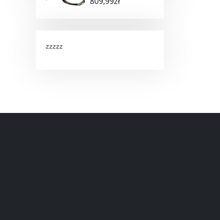
809,99
zł
zzzzz