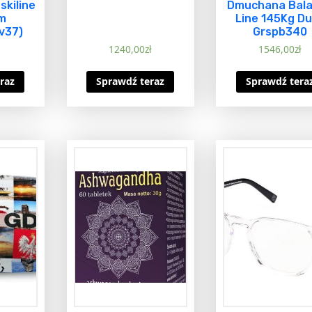
skiline
Dmuchana Bal
m
Line 145Kg D
uv37)
Grspb340
1240,00
zł
1546,00
zł
raz
Sprawdź teraz
Sprawdź tera