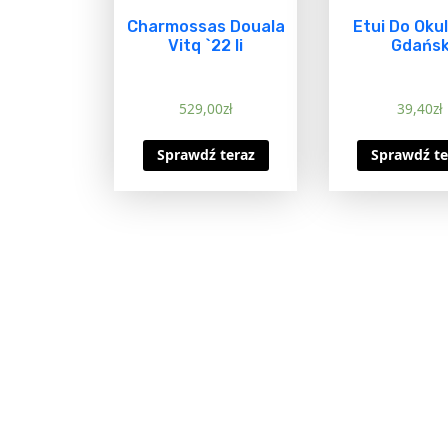
Charmossas Douala
Etui Do Oku
Vitq `22 Ii
Gdańs
529,00
zł
39,40
zł
Sprawdź teraz
Sprawdź te