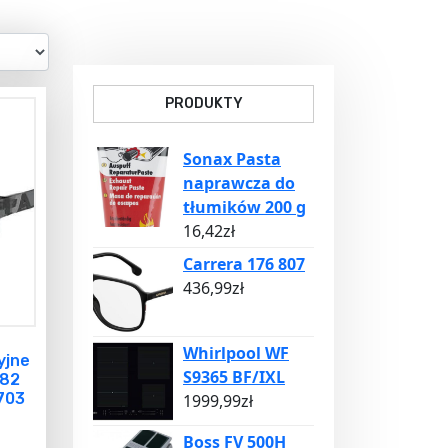
PRODUKTY
Sonax Pasta
naprawcza do
tłumików 200 g
16,42
zł
Carrera 176 807
436,99
zł
Whirlpool WF
yjne
S9365 BF/IXL
182
703
1999,99
zł
Boss FV 500H