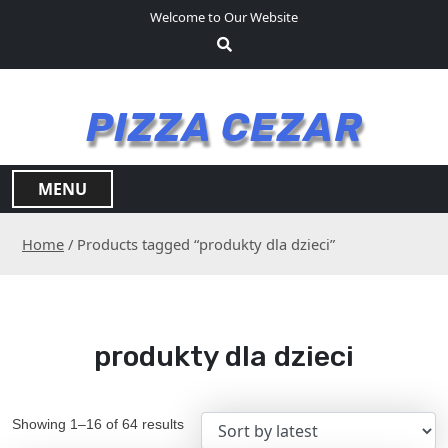
S
Welcome to Our Website
k
i
p
t
PIZZA CEZAR
o
c
o
MENU
n
t
Home
/ Products tagged “produkty dla dzieci”
e
n
t
produkty dla dzieci
Showing 1–16 of 64 results