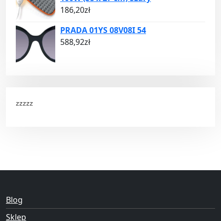
186,20
zł
PRADA 01YS 08V08I 54
588,92
zł
zzzzz
Blog
Sklep