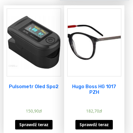
Pulsometr Oled Spo2
Hugo Boss HG 1017
PZH
150,90
zł
182,70
zł
Sprawdź teraz
Sprawdź teraz