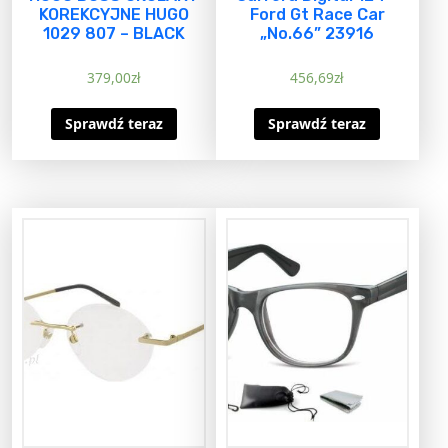
KOREKCYJNE HUGO
Ford Gt Race Car
1029 807 – BLACK
„No.66” 23916
379,00
zł
456,69
zł
Sprawdź teraz
Sprawdź teraz