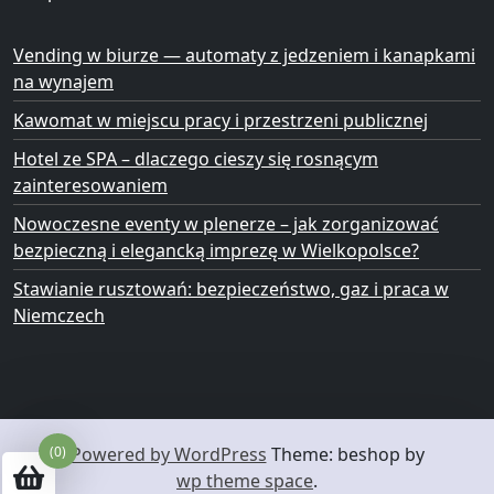
Vending w biurze — automaty z jedzeniem i kanapkami
na wynajem
Kawomat w miejscu pracy i przestrzeni publicznej
Hotel ze SPA – dlaczego cieszy się rosnącym
zainteresowaniem
Nowoczesne eventy w plenerze – jak zorganizować
bezpieczną i elegancką imprezę w Wielkopolsce?
Stawianie rusztowań: bezpieczeństwo, gaz i praca w
Niemczech
Powered by WordPress
Theme: beshop by
(0)
wp theme space
.