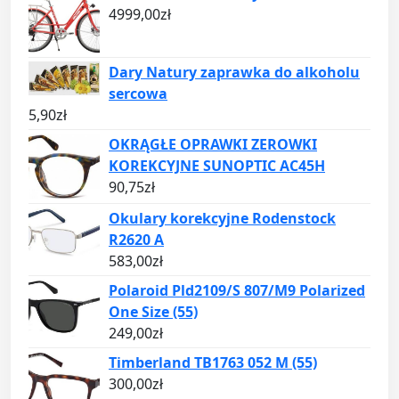
4999,00
zł
Dary Natury zaprawka do alkoholu
sercowa
5,90
zł
OKRĄGŁE OPRAWKI ZEROWKI
KOREKCYJNE SUNOPTIC AC45H
90,75
zł
Okulary korekcyjne Rodenstock
R2620 A
583,00
zł
Polaroid Pld2109/S 807/M9 Polarized
One Size (55)
249,00
zł
Timberland TB1763 052 M (55)
300,00
zł