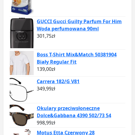
GUCCI Gucci Guilty Parfum For Him
Woda perfumowana 90ml
301,75
zł
Boss T-Shirt Mix&Match 50381904
Biały Regular Fit
139,00
zł
Carrera 182/G V81
349,99
zł
Okulary przeciwsłoneczne
Dolce&Gabbana 4390 502/73 54
998,99
zł
Motus Etta Czerwony 28