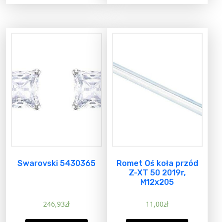
Swarovski 5430365
Romet Oś koła przód
Z-XT 50 2019r,
M12x205
246,93
zł
11,00
zł