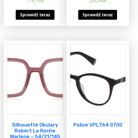
179,70
zł
235,56
zł
Sprawdź teraz
Sprawdź teraz
Silhouette Okulary
Police VPL764 0700
Robert La Roche
Marlene – 54/21/145