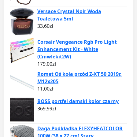
Versace Crystal Noir Woda
Toaletowa 5ml
33,60
zł
Corsair Vengeance Rgb Pro Light
Enhancement Kit - White
(Cmwlekit2W)
179,00
zł
Romet Oś koła przód Z-XT 50 2019r,
M12x205
11,00
zł
BOSS portfel damski kolor czarny
369,99
zł
Daga Podkładka FLEXYHEATCOLOR
100W (38 x 27 cm) Szary