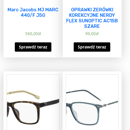
Marc Jacobs MJ MARC
OPRAWKI ZERÓWKI
440/F J5G
KOREKCYJNE NERDY
FLEX SUNOPTIC AC15B
SZARE
560,00
zł
99,00
zł
Sprawdź teraz
Sprawdź teraz