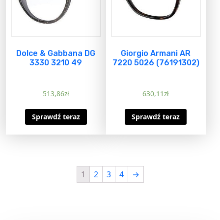
Dolce & Gabbana DG
Giorgio Armani AR
3330 3210 49
7220 5026 (76191302)
513,86
zł
630,11
zł
Sprawdź teraz
Sprawdź teraz
1
2
3
4
→