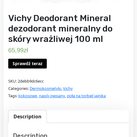
Vichy Deodorant Mineral
dezodorant mineralny do
skóry wrażliwej 100 ml
65,99
zł
Sprawdź teraz
SKU:
2debb9dc6ecc
Categories:
Dermokosmetyki
,
Vichy
Tags:
kokosowe
,
napój owsiany
,
zioła na torbiel jajnika
Description
Description