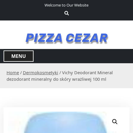
S
Welcome to Our Website
k
i
p
t
PIZZA CEZAR
o
c
o
MENU
n
t
Home
/
Dermokosmetyki
/ Vichy Deodorant Mineral
e
dezodorant mineralny do skóry wrażliwej 100 ml
n
t