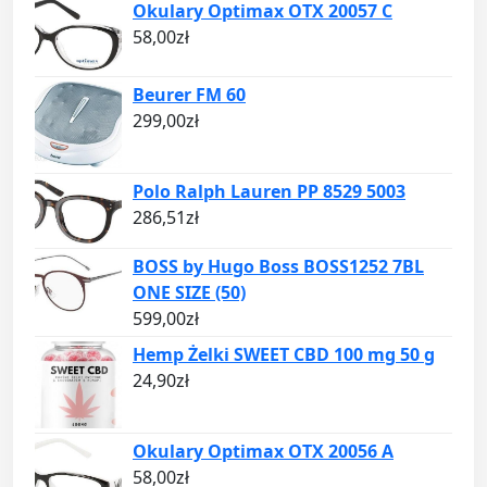
Okulary Optimax OTX 20057 C
58,00
zł
Beurer FM 60
299,00
zł
Polo Ralph Lauren PP 8529 5003
286,51
zł
BOSS by Hugo Boss BOSS1252 7BL
ONE SIZE (50)
599,00
zł
Hemp Żelki SWEET CBD 100 mg 50 g
24,90
zł
Okulary Optimax OTX 20056 A
58,00
zł