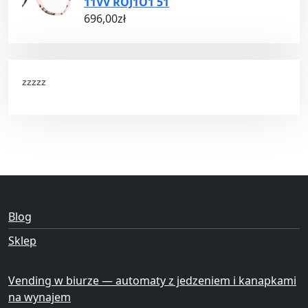
11VV ROJ1O1 51
696,00
zł
zzzzz
Blog
Sklep
Vending w biurze — automaty z jedzeniem i kanapkami
na wynajem