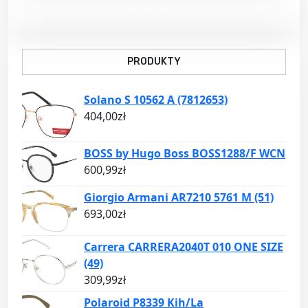
PRODUKTY
Solano S 10562 A (7812653)
404,00
zł
BOSS by Hugo Boss BOSS1288/F WCN
600,99
zł
Giorgio Armani AR7210 5761 M (51)
693,00
zł
Carrera CARRERA2040T 010 ONE SIZE
(49)
309,99
zł
Polaroid P8339 Kih/La