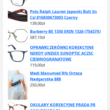
Polo Ralph Lauren Japonki Bolt Sn
Csl 816830673003 Czarny
139,00
zł
Burberry BE 1350 ERIN 1326 (75437X)
587,10
zł
OPRAWKI ZERÓWKI KOREKCYJNE
NERDY UNISEX SUNOPTIC AC25C
CIEMNOGRANATOWE
119,00
zł
Medi Manumed Rfx Orteza
Nadgarstka 888
250,00
zł
OKULARY KOREKCYJNE PRADA PR