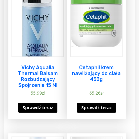
Vichy Aqualia
Cetaphil krem
Thermal Balsam
nawilżający do ciała
Rozbudzający
453g
Spojrzenie 15 Ml
55,99
zł
65,26
zł
Sprawdź teraz
Sprawdź teraz