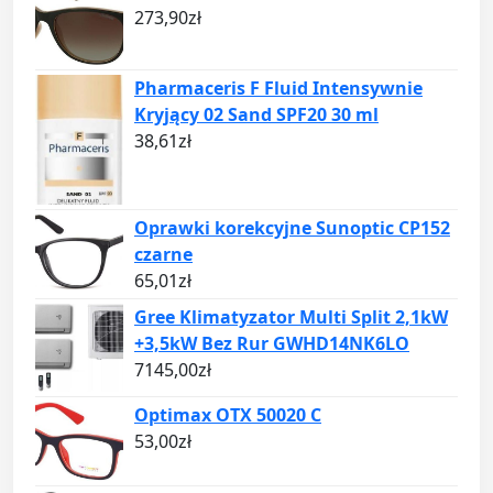
273,90
zł
Pharmaceris F Fluid Intensywnie
Kryjący 02 Sand SPF20 30 ml
38,61
zł
Oprawki korekcyjne Sunoptic CP152
czarne
65,01
zł
Gree Klimatyzator Multi Split 2,1kW
+3,5kW Bez Rur GWHD14NK6LO
7145,00
zł
Optimax OTX 50020 C
53,00
zł