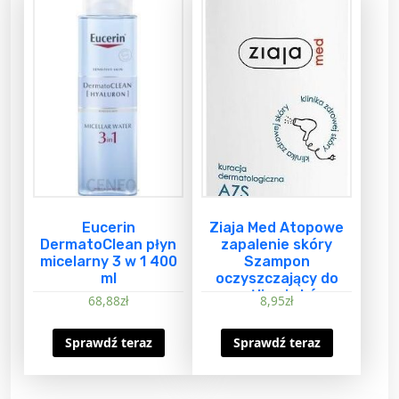
Eucerin
Ziaja Med Atopowe
DermatoClean płyn
zapalenie skóry
micelarny 3 w 1 400
Szampon
ml
oczyszczający do
wrażliwej skóry
68,88
zł
8,95
zł
głowy 300ml
Sprawdź teraz
Sprawdź teraz