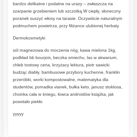
bardzo delikatne i podatne na urazy – zwłaszcza na
szarpanie grzebieniem lub szczotką.W ciepły, słoneczny
poranek suszyć włosy na tarasie. Oczywiście naturalnym
podmuchem powietrza, przy filiżance ulubionej herbaty.
Dermokosmetyki
sól magnezowa do moczenia nóg, kawa mielona 1kg,
podkład bb bourjois, beczka smiechu, las w akwarium,
chleb tostowy cena, krzyżacy lektura, piotr sawicki
budząc diabły, bambusowe przybory kuchenne, franklin
przeróbki, worki kompostowalne, matematyka dla
studentów, pomadka vianek, bułka keto, janusz stoklosa,
choinka cała w śniegu, łowca androidów książka, jak
powstało piekło
yyyyy