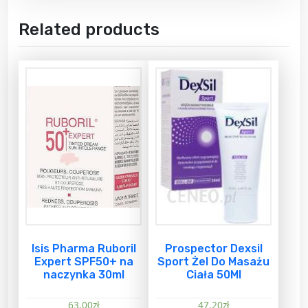
Related products
Isis Pharma Ruboril
Prospector Dexsil
Expert SPF50+ na
Sport Żel Do Masażu
naczynka 30ml
Ciała 50Ml
63,00
zł
47,20
zł