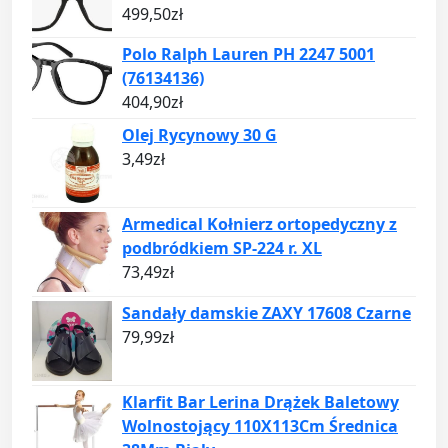
499,50
zł
Polo Ralph Lauren PH 2247 5001
(76134136)
404,90
zł
Olej Rycynowy 30 G
3,49
zł
Armedical Kołnierz ortopedyczny z
podbródkiem SP-224 r. XL
73,49
zł
Sandały damskie ZAXY 17608 Czarne
79,99
zł
Klarfit Bar Lerina Drążek Baletowy
Wolnostojący 110X113Cm Średnica