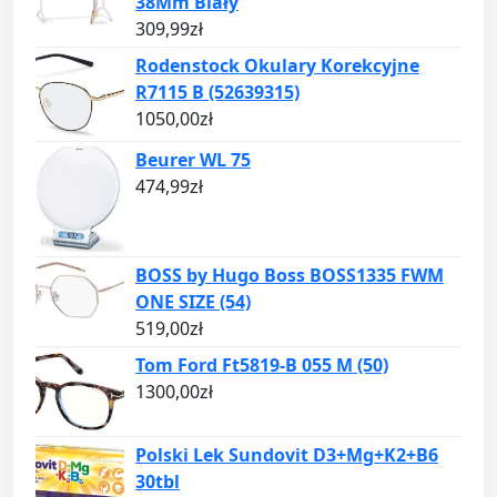
38Mm Biały
309,99
zł
Rodenstock Okulary Korekcyjne
R7115 B (52639315)
1050,00
zł
Beurer WL 75
474,99
zł
BOSS by Hugo Boss BOSS1335 FWM
ONE SIZE (54)
519,00
zł
Tom Ford Ft5819-B 055 M (50)
1300,00
zł
Polski Lek Sundovit D3+Mg+K2+B6
30tbl