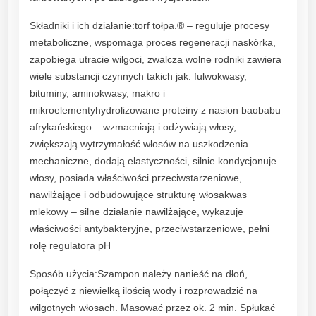
Składniki i ich działanie:torf tołpa.® – reguluje procesy
metaboliczne, wspomaga proces regeneracji naskórka,
zapobiega utracie wilgoci, zwalcza wolne rodniki zawiera
wiele substancji czynnych takich jak: fulwokwasy,
bituminy, aminokwasy, makro i
mikroelementyhydrolizowane proteiny z nasion baobabu
afrykańskiego – wzmacniają i odżywiają włosy,
zwiększają wytrzymałość włosów na uszkodzenia
mechaniczne, dodają elastyczności, silnie kondycjonuje
włosy, posiada właściwości przeciwstarzeniowe,
nawilżające i odbudowujące strukturę włosakwas
mlekowy – silne działanie nawilżające, wykazuje
właściwości antybakteryjne, przeciwstarzeniowe, pełni
rolę regulatora pH
Sposób użycia:Szampon należy nanieść na dłoń,
połączyć z niewielką ilością wody i rozprowadzić na
wilgotnych włosach. Masować przez ok. 2 min. Spłukać