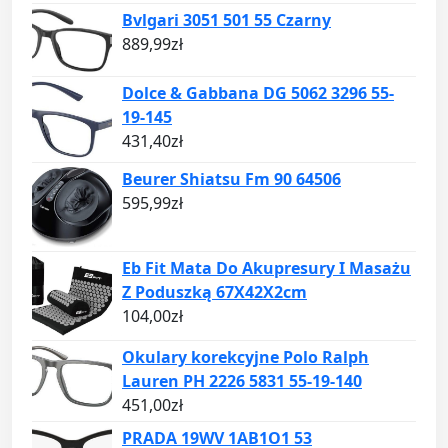
Bvlgari 3051 501 55 Czarny
889,99
zł
Dolce & Gabbana DG 5062 3296 55-
19-145
431,40
zł
Beurer Shiatsu Fm 90 64506
595,99
zł
Eb Fit Mata Do Akupresury I Masażu
Z Poduszką 67X42X2cm
104,00
zł
Okulary korekcyjne Polo Ralph
Lauren PH 2226 5831 55-19-140
451,00
zł
PRADA 19WV 1AB1O1 53