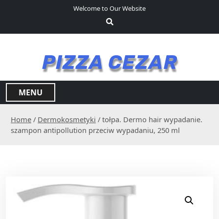
S
Welcome to Our Website
k
i
p
t
PIZZA CEZAR
o
c
o
MENU
n
t
Home
/
Dermokosmetyki
/ tołpa. Dermo hair wypadanie.
e
szampon antipollution przeciw wypadaniu, 250 ml
n
t