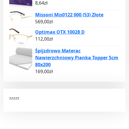
8,64
zł
Missoni Mis0122 000 (53) Złote
569,00
zł
Optimax OTX 10028 D
112,00
zł
Śpijzdrowo Materac
Nawierzchniowy Pianka Topper 5cm
80x200
169,00
zł
zzzzz