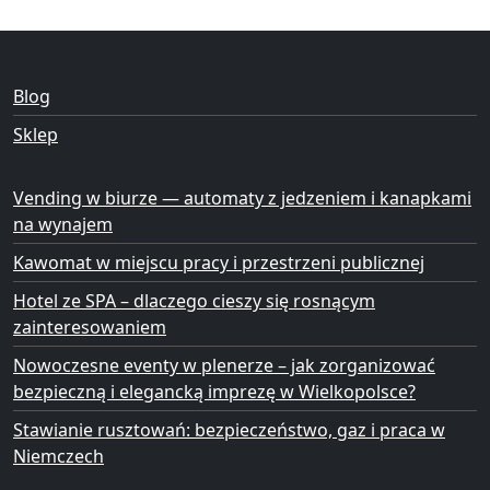
Blog
Sklep
Vending w biurze — automaty z jedzeniem i kanapkami
na wynajem
Kawomat w miejscu pracy i przestrzeni publicznej
Hotel ze SPA – dlaczego cieszy się rosnącym
zainteresowaniem
Nowoczesne eventy w plenerze – jak zorganizować
bezpieczną i elegancką imprezę w Wielkopolsce?
Stawianie rusztowań: bezpieczeństwo, gaz i praca w
Niemczech