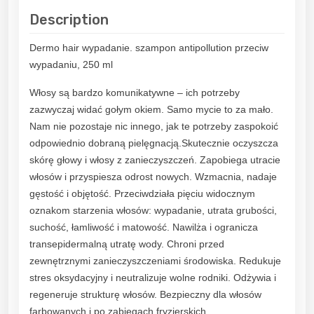
Description
Dermo hair wypadanie. szampon antipollution przeciw
wypadaniu, 250 ml
Włosy są bardzo komunikatywne – ich potrzeby
zazwyczaj widać gołym okiem. Samo mycie to za mało.
Nam nie pozostaje nic innego, jak te potrzeby zaspokoić
odpowiednio dobraną pielęgnacją.Skutecznie oczyszcza
skórę głowy i włosy z zanieczyszczeń. Zapobiega utracie
włosów i przyspiesza odrost nowych. Wzmacnia, nadaje
gęstość i objętość. Przeciwdziała pięciu widocznym
oznakom starzenia włosów: wypadanie, utrata grubości,
suchość, łamliwość i matowość. Nawilża i ogranicza
transepidermalną utratę wody. Chroni przed
zewnętrznymi zanieczyszczeniami środowiska. Redukuje
stres oksydacyjny i neutralizuje wolne rodniki. Odżywia i
regeneruje strukturę włosów. Bezpieczny dla włosów
farbowanych i po zabiegach fryzjerskich.