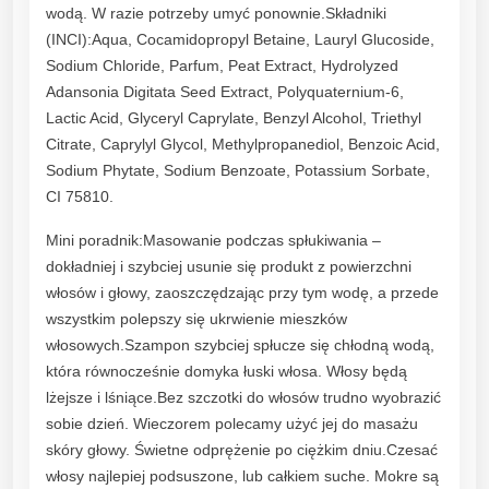
wodą. W razie potrzeby umyć ponownie.Składniki
(INCI):Aqua, Cocamidopropyl Betaine, Lauryl Glucoside,
Sodium Chloride, Parfum, Peat Extract, Hydrolyzed
Adansonia Digitata Seed Extract, Polyquaternium-6,
Lactic Acid, Glyceryl Caprylate, Benzyl Alcohol, Triethyl
Citrate, Caprylyl Glycol, Methylpropanediol, Benzoic Acid,
Sodium Phytate, Sodium Benzoate, Potassium Sorbate,
CI 75810.
Mini poradnik:Masowanie podczas spłukiwania –
dokładniej i szybciej usunie się produkt z powierzchni
włosów i głowy, zaoszczędzając przy tym wodę, a przede
wszystkim polepszy się ukrwienie mieszków
włosowych.Szampon szybciej spłucze się chłodną wodą,
która równocześnie domyka łuski włosa. Włosy będą
lżejsze i lśniące.Bez szczotki do włosów trudno wyobrazić
sobie dzień. Wieczorem polecamy użyć jej do masażu
skóry głowy. Świetne odprężenie po ciężkim dniu.Czesać
włosy najlepiej podsuszone, lub całkiem suche. Mokre są