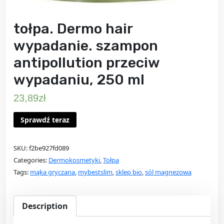
tołpa. Dermo hair
wypadanie. szampon
antipollution przeciw
wypadaniu, 250 ml
23,89
zł
Sprawdź teraz
SKU:
f2be927fd089
Categories:
Dermokosmetyki
,
Tołpa
Tags:
mąka gryczana
,
mybestslim
,
sklep bio
,
sól magnezowa
Description