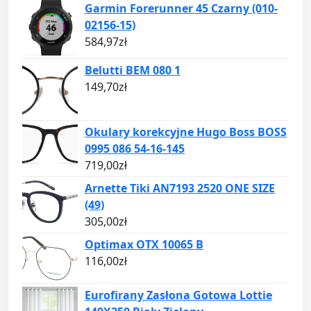
Garmin Forerunner 45 Czarny (010-
02156-15)
584,97
zł
Belutti BEM 080 1
149,70
zł
Okulary korekcyjne Hugo Boss BOSS
0995 086 54-16-145
719,00
zł
Arnette Tiki AN7193 2520 ONE SIZE
(49)
305,00
zł
Optimax OTX 10065 B
116,00
zł
Eurofirany Zasłona Gotowa Lottie