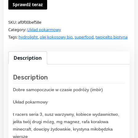
Sprawdź teraz
SKU:
af0f00bef58e
Category:
Układ pokarmowy
Tags:
hydrolight
,
olej kokosowy bio
,
superfood
,
twojcelto biotyna
Description
Description
Dobre samopoczucie w czasie podróży (imbir)
Układ pokarmowy
t racers seria 3, susz warzywny, kobiece wydawnictwo,
jelita twój drugi mózg, mg magnez, rafa koralowa
minecraft, dowcipy żydowskie, krystyna miłobędzka
wiersze