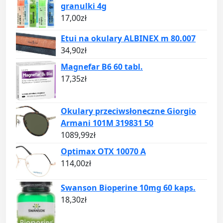
granulki 4g
17,00
zł
Etui na okulary ALBINEX m 80.007
34,90
zł
Magnefar B6 60 tabl.
17,35
zł
Okulary przeciwsłoneczne Giorgio
Armani 101M 319831 50
1089,99
zł
Optimax OTX 10070 A
114,00
zł
Swanson Bioperine 10mg 60 kaps.
18,30
zł