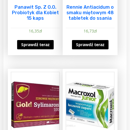
Panawit Sp. Z O.O.
Rennie Antiacidum o
Probiotyk dla Kobiet
smaku miętowym 48
15 kaps
tabletek do ssania
16,35
zł
16,73
zł
Sprawdź teraz
Sprawdź teraz