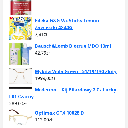
Edeka G&G Wc Sticks Lemon
Zawieszki 4X40G
7,81
zł
Bausch&Lomb Biotrue MDO 10ml
42,79
zł
Mykita Viola Green - 51/19/130 Złoty
1999,00
zł
Mcdermott Kij Bilardowy 2 Cz Lucky
L01 Czarny
289,00
zł
Optimax OTX 10028 D
112,00
zł