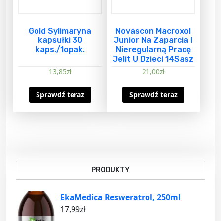
Gold Sylimaryna
Novascon Macroxol
kapsułki 30
Junior Na Zaparcia I
kaps./1opak.
Nieregularną Pracę
Jelit U Dzieci 14Sasz
13,85
zł
21,00
zł
Sprawdź teraz
Sprawdź teraz
PRODUKTY
EkaMedica Resweratrol, 250ml
17,99
zł