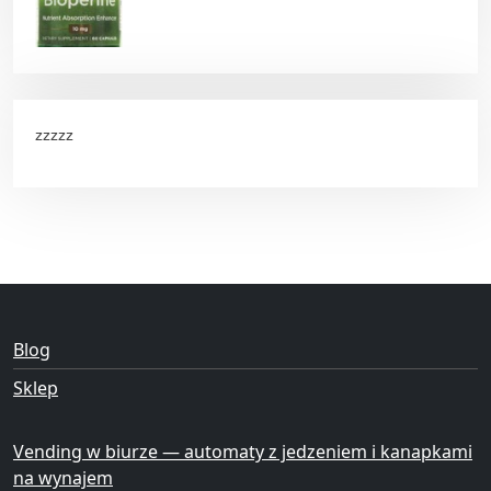
zzzzz
Blog
Sklep
Vending w biurze — automaty z jedzeniem i kanapkami
na wynajem