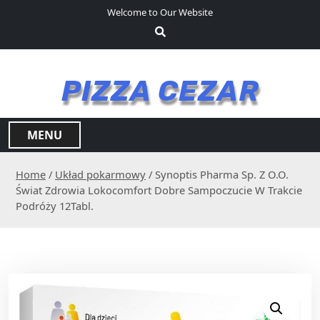
S
Welcome to Our Website
k
i
p
t
PIZZA CEZAR
o
c
o
MENU
n
t
Home
/
Układ pokarmowy
/ Synoptis Pharma Sp. Z O.O.
e
Świat Zdrowia Lokocomfort Dobre Sampoczucie W Trakcie
n
Podróży 12Tabl.
t