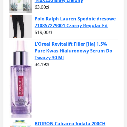
140X250 Biały Zielony
63,00
zł
Polo Ralph Lauren Spodnie dresowe
710857279001 Czarny Regular Fit
519,00
zł
L'Oreal Revitalift Filler [Ha] 1.5%
Pure Kwas Hialuronowy Serum Do
Twarzy 30 Ml
34,19
zł
BOIRON Calcarea Iodata 200CH