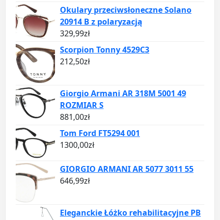
Okulary przeciwsłoneczne Solano
20914 B z polaryzacją
329,99
zł
Scorpion Tonny 4529C3
212,50
zł
Giorgio Armani AR 318M 5001 49
ROZMIAR S
881,00
zł
Tom Ford FT5294 001
1300,00
zł
GIORGIO ARMANI AR 5077 3011 55
646,99
zł
Eleganckie Łóżko rehabilitacyjne PB