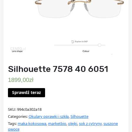
Silhouette 7578 40 6051
1899,00
zł
Sprawdź teraz
SKU:
994c0a302a18
Categories:
Okulary oprawki i szkła
,
Silhouette
Tags:
maka kokosowa
,
marketbio
,
olejki
,
sok z cytryny
,
suszone
owoce