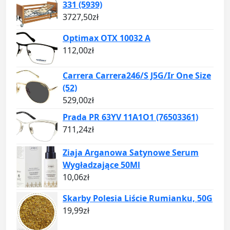
331 (5939)
3727,50
zł
Optimax OTX 10032 A
112,00
zł
Carrera Carrera246/S J5G/Ir One Size
(52)
529,00
zł
Prada PR 63YV 11A1O1 (76503361)
711,24
zł
Ziaja Arganowa Satynowe Serum
Wygładzające 50Ml
10,06
zł
Skarby Polesia Liście Rumianku, 50G
19,99
zł