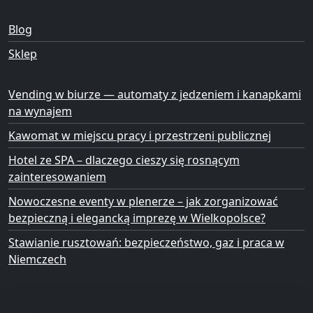
Blog
Sklep
Vending w biurze — automaty z jedzeniem i kanapkami
na wynajem
Kawomat w miejscu pracy i przestrzeni publicznej
Hotel ze SPA – dlaczego cieszy się rosnącym
zainteresowaniem
Nowoczesne eventy w plenerze – jak zorganizować
bezpieczną i elegancką imprezę w Wielkopolsce?
Stawianie rusztowań: bezpieczeństwo, gaz i praca w
Niemczech