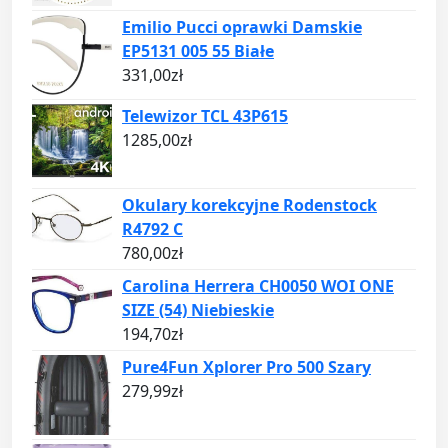
Emilio Pucci oprawki Damskie
EP5131 005 55 Białe
331,00
zł
Telewizor TCL 43P615
1285,00
zł
Okulary korekcyjne Rodenstock
R4792 C
780,00
zł
Carolina Herrera CH0050 WOI ONE
SIZE (54) Niebieskie
194,70
zł
Pure4Fun Xplorer Pro 500 Szary
279,99
zł