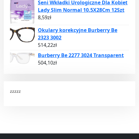
Seni Wkładki Urologiczne Dla Kobiet
Lady Slim Normal 10.5X28Cm 12Szt
8,59
zł
Okulary korekcyjne Burberry Be
2323 3002
514,22
zł
Burberry Be 2277 3024 Transparent
504,10
zł
zzzzz