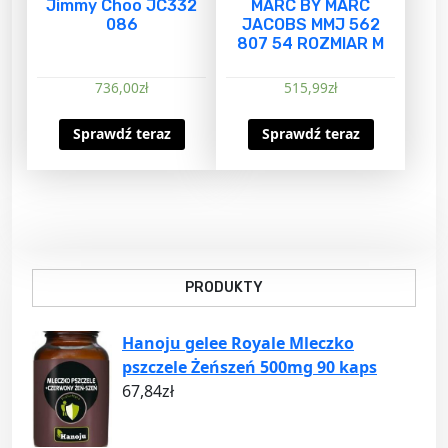
Jimmy Choo JC332
MARC BY MARC
086
JACOBS MMJ 562
807 54 ROZMIAR M
736,00
zł
515,99
zł
Sprawdź teraz
Sprawdź teraz
PRODUKTY
Hanoju gelee Royale Mleczko
pszczele Żeńszeń 500mg 90 kaps
67,84
zł