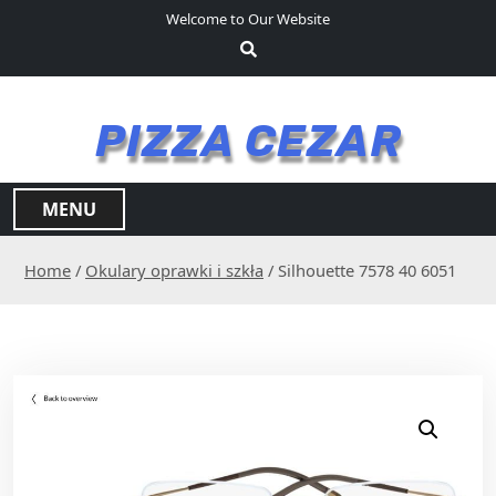
S
Welcome to Our Website
k
i
p
t
PIZZA CEZAR
o
c
o
MENU
n
t
Home
/
Okulary oprawki i szkła
/ Silhouette 7578 40 6051
e
n
t