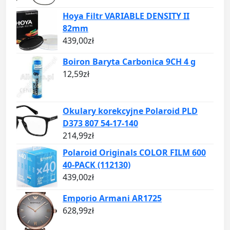
Hoya Filtr VARIABLE DENSITY II
82mm
439,00
zł
Boiron Baryta Carbonica 9CH 4 g
12,59
zł
Okulary korekcyjne Polaroid PLD
D373 807 54-17-140
214,99
zł
Polaroid Originals COLOR FILM 600
40-PACK (112130)
439,00
zł
Emporio Armani AR1725
628,99
zł