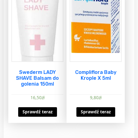
Swederm LADY
Compliflora Baby
SHAVE Balsam do
Krople X 5ml
golenia 150ml
16,50
zł
9,80
zł
Sprawdź teraz
Sprawdź teraz