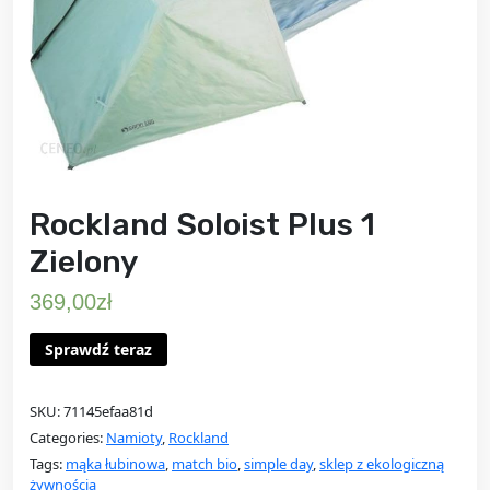
Rockland Soloist Plus 1
Zielony
369,00
zł
Sprawdź teraz
SKU:
71145efaa81d
Categories:
Namioty
,
Rockland
Tags:
mąka łubinowa
,
match bio
,
simple day
,
sklep z ekologiczną
żywnością