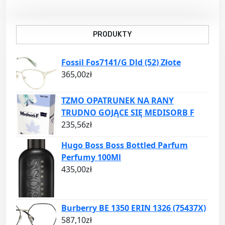
PRODUKTY
Fossil Fos7141/G Dld (52) Złote
365,00
zł
TZMO OPATRUNEK NA RANY
TRUDNO GOJĄCE SIĘ MEDISORB F
235,56
zł
Hugo Boss Boss Bottled Parfum
Perfumy 100Ml
435,00
zł
Burberry BE 1350 ERIN 1326 (75437X)
587,10
zł