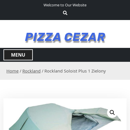
S
Welcome to Our Website
k
i
p
t
PIZZA CEZAR
o
c
o
MENU
n
t
Home
/
Rockland
/ Rockland Soloist Plus 1 Zielony
e
n
t