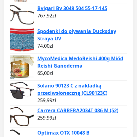
Bvlgari Bv 3049 504 55-17-145
767,92
zł
Spodenki do pływania Ducksday
Straya UV
74,00
zł
MycoMedica MedoReishi 400g Miód
Reishi Ganoderma
65,00
zł
Solano 90123 C z nakładką
przeciwsłoneczną (CL90123C)
259,99
zł
Carrera CARRERA2034T 086 M (52)
259,99
zł
Optimax OTX 10048 B