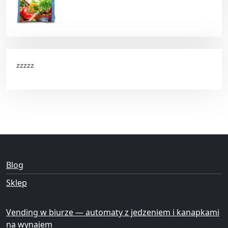
zzzzz
Blog
Sklep
Vending w biurze — automaty z jedzeniem i kanapkami
na wynajem