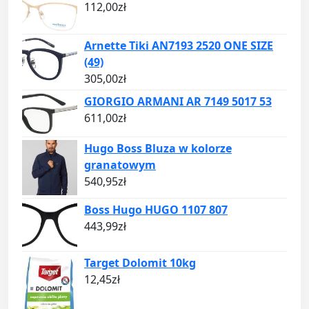
112,00
zł
Arnette Tiki AN7193 2520 ONE SIZE
(49)
305,00
zł
GIORGIO ARMANI AR 7149 5017 53
611,00
zł
Hugo Boss Bluza w kolorze
granatowym
540,95
zł
Boss Hugo HUGO 1107 807
443,99
zł
Target Dolomit 10kg
12,45
zł