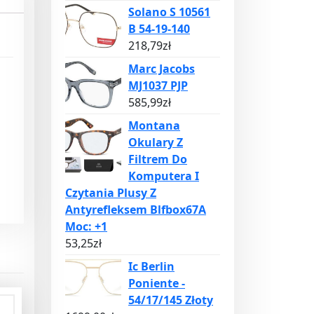
Solano S 10561
B 54-19-140
218,79
zł
Marc Jacobs
MJ1037 PJP
585,99
zł
Montana
Okulary Z
Filtrem Do
Komputera I
Czytania Plusy Z
Antyrefleksem Blfbox67A
Moc: +1
53,25
zł
Ic Berlin
Poniente -
54/17/145 Złoty