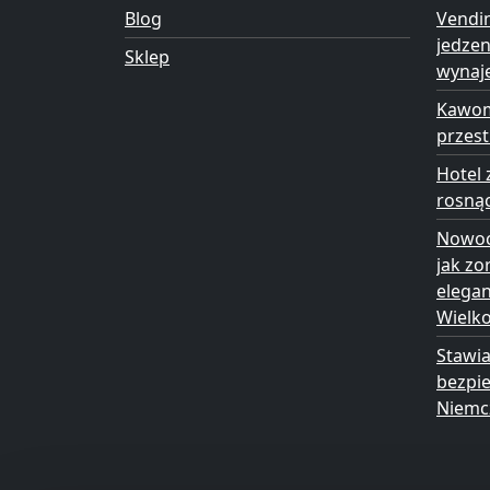
Blog
Vendi
jedze
Sklep
wynaj
Kawom
przest
Hotel 
rosną
Nowoc
jak zo
elega
Wielk
Stawia
bezpie
Niemc