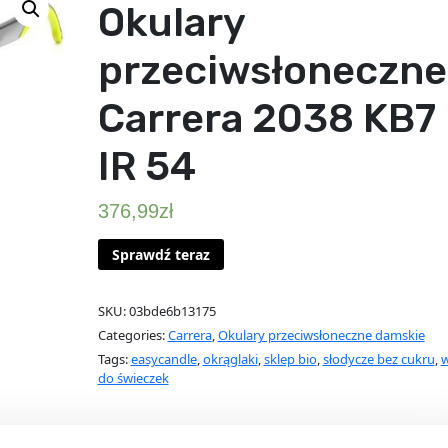
Okulary
przeciwsłoneczne
Carrera 2038 KB7
IR 54
376,99
zł
Sprawdź teraz
SKU:
03bde6b13175
Categories:
Carrera
,
Okulary przeciwsłoneczne damskie
Tags:
easycandle
,
okrąglaki
,
sklep bio
,
słodycze bez cukru
,
do świeczek