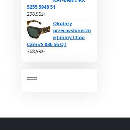
RAY-BAN® RX
5255 5948 51
298,55
zł
Okulary
przeciwsłoneczn
e Jimmy Choo
Cami/S 086 56 QT
768,99
zł
zzzzz