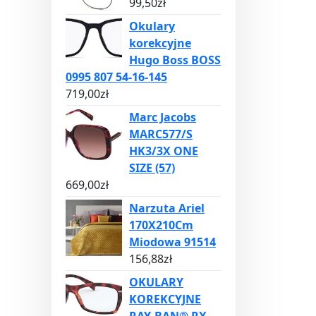
99,50
zł
Okulary
korekcyjne
Hugo Boss BOSS
0995 807 54-16-145
719,00
zł
Marc Jacobs
MARC577/S
HK3/3X ONE
SIZE (57)
669,00
zł
Narzuta Ariel
170X210Cm
Miodowa 91514
156,88
zł
OKULARY
KOREKCYJNE