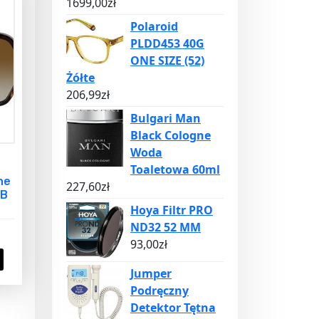
1699,00
zł
Polaroid
PLDD453 40G
ONE SIZE (52)
Żółte
206,99
zł
Bulgari Man
Black Cologne
Woda
Toaletowa 60ml
ne
227,60
zł
8B
Hoya Filtr PRO
ND32 52 MM
93,00
zł
Jumper
Podręczny
Detektor Tętna