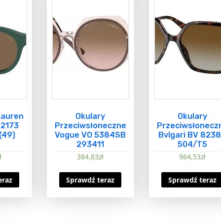
Lauren
Okulary
Okulary
42173
Przeciwsłoneczne
Przeciwsłonecz
(49)
Vogue VO 5384SB
Bvlgari BV 823
293411
504/T5
ł
384,83
zł
964,53
zł
eraz
Sprawdź teraz
Sprawdź teraz