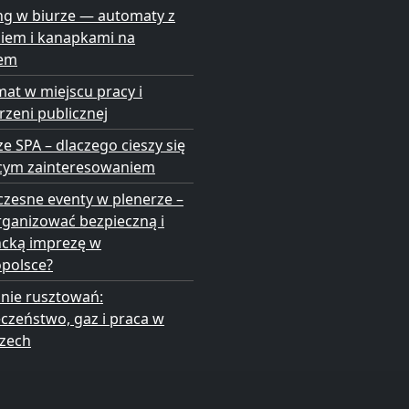
ng w biurze — automaty z
niem i kanapkami na
em
at w miejscu pracy i
rzeni publicznej
ze SPA – dlaczego cieszy się
cym zainteresowaniem
zesne eventy w plenerze –
rganizować bezpieczną i
ncką imprezę w
opolsce?
nie rusztowań:
czeństwo, gaz i praca w
zech