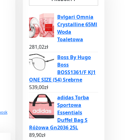
Bvlgari Omnia
Crystalline 65Ml
Woda
Toaletowa
281,02
zł
Boss By Hugo
Boss
BOSS1361/F KJ1
ONE SIZE (54) Srebrne
539,00
zł
adidas Torba
Sportowa
Essentials
wosk
Duffel Bag S
Różowa Gn2036 25L
89,90
zł