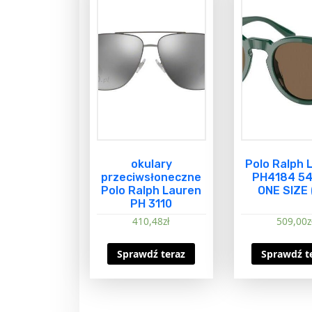
okulary
Polo Ralph 
przeciwsłoneczne
PH4184 5
Polo Ralph Lauren
ONE SIZE 
PH 3110
410,48
zł
509,00
z
Sprawdź teraz
Sprawdź t