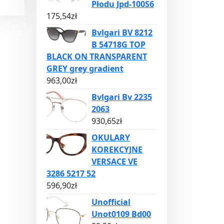
Płodu Jpd-100S6
175,54
zł
Bvlgari BV 8212
B 54718G TOP
BLACK ON TRANSPARENT
GREY grey gradient
963,00
zł
Bvlgari Bv 2235
2063
930,65
zł
OKULARY
KOREKCYJNE
VERSACE VE
3286 5217 52
596,90
zł
Unofficial
Unot0109 Bd00