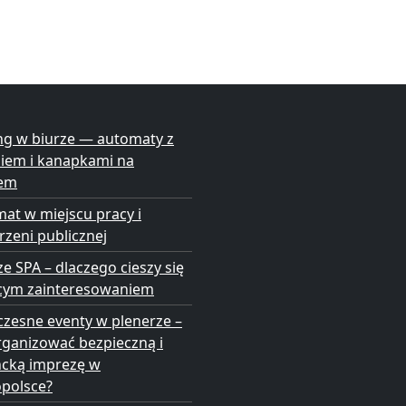
ng w biurze — automaty z
niem i kanapkami na
em
at w miejscu pracy i
rzeni publicznej
ze SPA – dlaczego cieszy się
cym zainteresowaniem
zesne eventy w plenerze –
rganizować bezpieczną i
ncką imprezę w
opolsce?