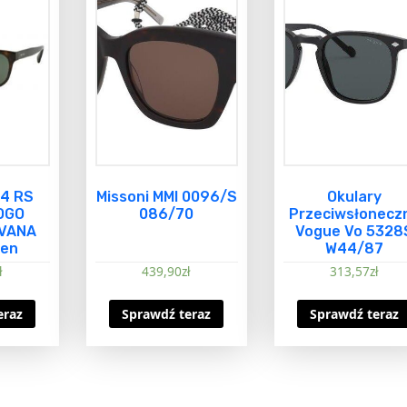
14 RS
Missoni MMI 0096/S
Okulary
OGO
086/70
Przeciwsłonecz
AVANA
Vogue Vo 5328
een
W44/87
ł
439,90
zł
313,57
zł
eraz
Sprawdź teraz
Sprawdź teraz