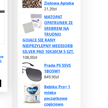
Ziołowa Apteka
21,39
zł
MATOPAT
OPATRUNEK ZE
SREBREM NA
TRUDNO
GOJĄCE SIĘ RANY
NIEPRZYLEPNY MEDISORB
SILVER PAD 10X20CM 5 SZT.
ne
108,00
zł
S
Prada PS 55VS
1BO5W1
849,90
zł
Bebiko Pro+ 1
mleko
początkowe
częściowo