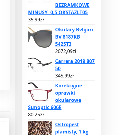
BEZRAMKOWE
MINUSY -0,5 OKSTAZLT05
35,99
zł
Okulary Bvlgari
BV 8187KB
5425T3
2072,09
zł
Carrera 2019 807
50
345,99
zł
Korekcyjne
oprawki
okularowe
Sunoptic 606E
80,25
zł
Ostropest
plamisty, 1 kg