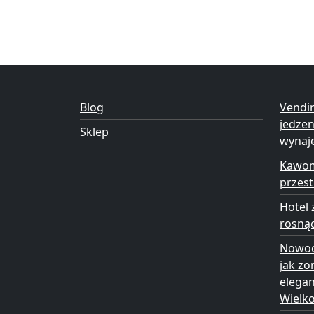
Blog
Vendi
jedze
Sklep
wynaj
Kawom
przest
Hotel 
rosną
Nowoc
jak zo
elega
Wielk