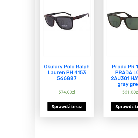
Okulary Polo Ralph
Prada PR 
Lauren PH 4153
PRADA L
566887
2AU3O1 H
gray gr
574,00
zł
561,00
z
Sprawdź teraz
Sprawdź t