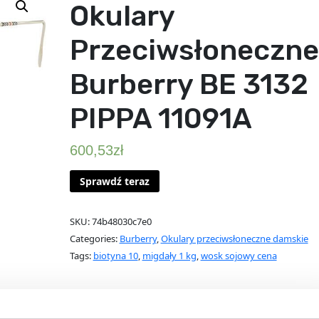
Okulary
Przeciwsłoneczne
Burberry BE 3132
PIPPA 11091A
600,53
zł
Sprawdź teraz
SKU:
74b48030c7e0
Categories:
Burberry
,
Okulary przeciwsłoneczne damskie
Tags:
biotyna 10
,
migdały 1 kg
,
wosk sojowy cena