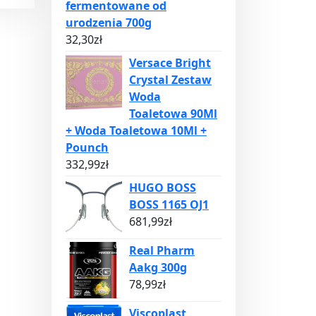
fermentowane od
urodzenia 700g
32,30
zł
Versace Bright
Crystal Zestaw
Woda
Toaletowa 90Ml
+ Woda Toaletowa 10Ml +
Pounch
332,99
zł
HUGO BOSS
BOSS 1165 OJ1
681,99
zł
Real Pharm
Aakg 300g
78,99
zł
Viscoplast