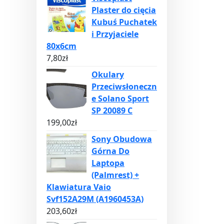
Plaster do cięcia
Kubuś Puchatek
i Przyjaciele
80x6cm
7,80
zł
Okulary
Przeciwsłoneczn
e Solano Sport
SP 20089 C
199,00
zł
Sony Obudowa
Górna Do
Laptopa
(Palmrest) +
Klawiatura Vaio
Svf152A29M (A1960453A)
203,60
zł