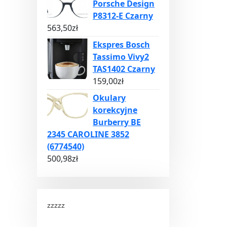
Porsche Design
P8312-E Czarny
563,50
zł
Ekspres Bosch
Tassimo Vivy2
TAS1402 Czarny
159,00
zł
Okulary
korekcyjne
Burberry BE
2345 CAROLINE 3852
(6774540)
500,98
zł
zzzzz