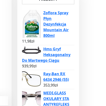
Zoflora Spray
Płyn
Dezynfekcja
Mountain Air
800ml
11,98
zł
Hms Gryf
Heksagonalny
Do Martwego Ciągu
939,99
zł
Ray-Ban RX
6434 2946 (55)
353,99
zł
MEDI.GLASS
OKULARY STA
ANTYREFLEKS