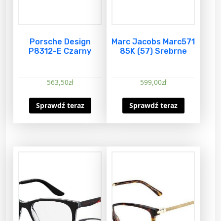
Porsche Design
Marc Jacobs Marc571
P8312-E Czarny
85K (57) Srebrne
563,50
zł
599,00
zł
Sprawdź teraz
Sprawdź teraz