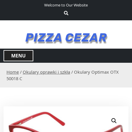
S
Welcome to Our Website
k
i
p
t
PIZZA CEZAR
o
c
o
MENU
n
t
Home
/
Okulary oprawki i szkła
/ Okulary Optimax OTX
e
50018 C
n
t