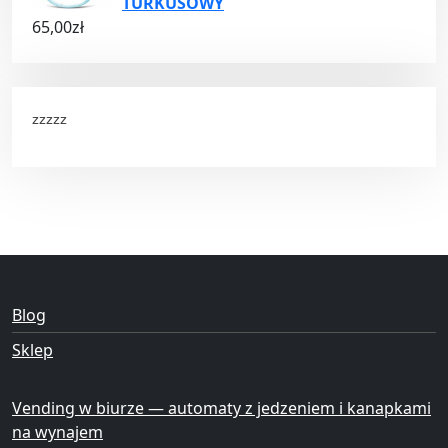
TURKUSOWY
65,00
zł
zzzzz
Blog
Sklep
Vending w biurze — automaty z jedzeniem i kanapkami
na wynajem