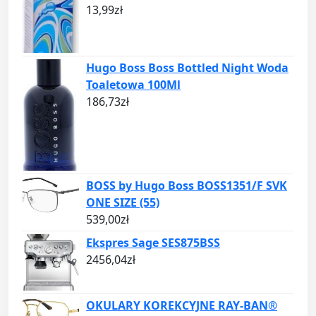
13,99
zł
Hugo Boss Boss Bottled Night Woda
Toaletowa 100Ml
186,73
zł
BOSS by Hugo Boss BOSS1351/F SVK
ONE SIZE (55)
539,00
zł
Ekspres Sage SES875BSS
2456,04
zł
OKULARY KOREKCYJNE RAY-BAN®