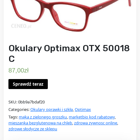
Okulary Optimax OTX 50018
C
87,00
zł
Sprawdź teraz
SKU:
0bb9a7bdaf20
Categories:
Okulary oprawki i szkła
,
Optimax
Tags:
mąka z zielonego groszku
,
marketbio kod rabatowy
,
mieszanka bezglutenowa na chleb
,
zdrowa zywnosc online
,
zdrowe słodycze ze sklepu