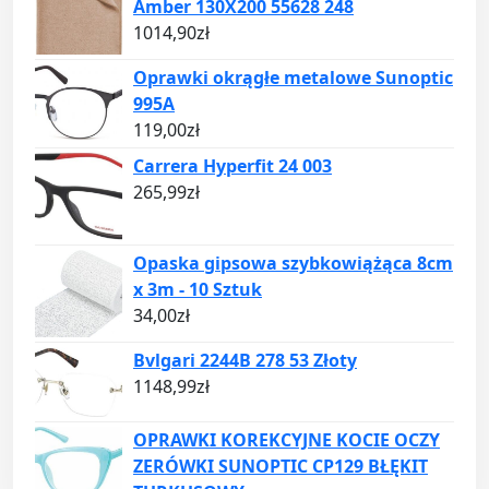
Amber 130X200 55628 248
1014,90
zł
Oprawki okrągłe metalowe Sunoptic
995A
119,00
zł
Carrera Hyperfit 24 003
265,99
zł
Opaska gipsowa szybkowiążąca 8cm
x 3m - 10 Sztuk
34,00
zł
Bvlgari 2244B 278 53 Złoty
1148,99
zł
OPRAWKI KOREKCYJNE KOCIE OCZY
ZERÓWKI SUNOPTIC CP129 BŁĘKIT