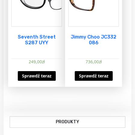
Seventh Street
Jimmy Choo JC332
S287 UYY
086
249,00
zł
736,00
zł
Sprawdź teraz
Sprawdź teraz
PRODUKTY