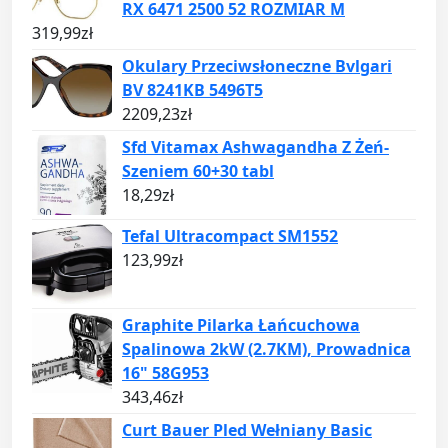
RX 6471 2500 52 ROZMIAR M
319,99
zł
Okulary Przeciwsłoneczne Bvlgari
BV 8241KB 5496T5
2209,23
zł
Sfd Vitamax Ashwagandha Z Żeń-
Szeniem 60+30 tabl
18,29
zł
Tefal Ultracompact SM1552
123,99
zł
Graphite Pilarka Łańcuchowa
Spalinowa 2kW (2.7KM), Prowadnica
16" 58G953
343,46
zł
Curt Bauer Pled Wełniany Basic