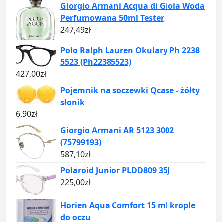
Giorgio Armani Acqua di Gioia Woda
Perfumowana 50ml Tester
247,49
zł
Polo Ralph Lauren Okulary Ph 2238
5523 (Ph22385523)
427,00
zł
Pojemnik na soczewki Qcase - żółty
słonik
6,90
zł
Giorgio Armani AR 5123 3002
(75799193)
587,10
zł
Polaroid Junior PLDD809 35J
225,00
zł
Horien Aqua Comfort 15 ml krople
do oczu