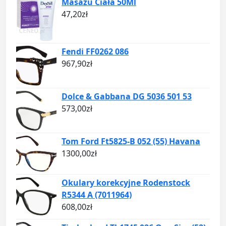
Masażu Ciała 50Ml
47,20
zł
Fendi FF0262 086
967,90
zł
Dolce & Gabbana DG 5036 501 53
573,00
zł
Tom Ford Ft5825-B 052 (55) Havana
1300,00
zł
Okulary korekcyjne Rodenstock
R5344 A (7011964)
608,00
zł