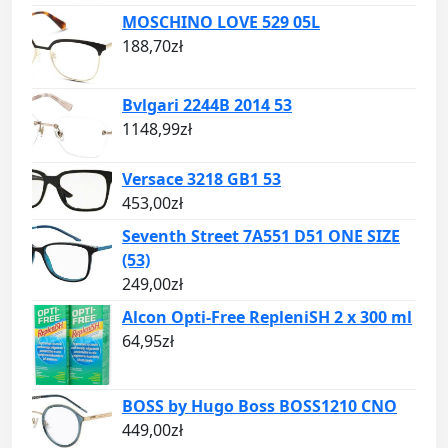
MOSCHINO LOVE 529 05L
188,70
zł
Bvlgari 2244B 2014 53
1148,99
zł
Versace 3218 GB1 53
453,00
zł
Seventh Street 7A551 D51 ONE SIZE
(53)
249,00
zł
Alcon Opti-Free RepleniSH 2 x 300 ml
64,95
zł
BOSS by Hugo Boss BOSS1210 CNO
449,00
zł