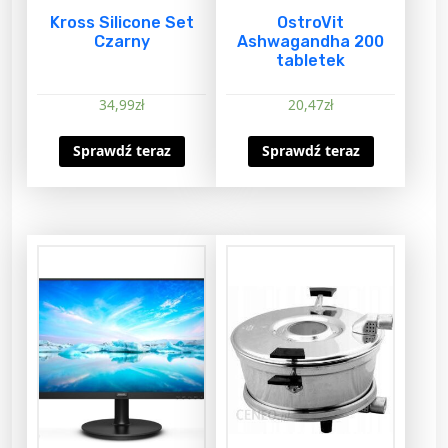
Kross Silicone Set
OstroVit
Czarny
Ashwagandha 200
tabletek
34,99
zł
20,47
zł
Sprawdź teraz
Sprawdź teraz