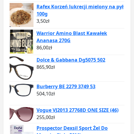
Rafex Korzeń lukrecji mielony na pył
100g
3,50
zł
Warrior Amino Blast Kawałek
Ananasa 270G
86,00
zł
Dolce & Gabbana Dg5075 502
865,90
zł
Burberry BE 2279 3749 53
504,10
zł
Vogue VJ2013 27768D ONE SIZE (46)
255,00
zł
Prospector Dexsil Sport Żel Do