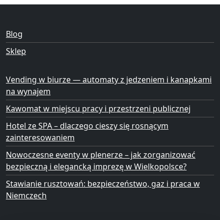
Blog
Sklep
Vending w biurze — automaty z jedzeniem i kanapkami
na wynajem
Kawomat w miejscu pracy i przestrzeni publicznej
Hotel ze SPA – dlaczego cieszy się rosnącym
zainteresowaniem
Nowoczesne eventy w plenerze – jak zorganizować
bezpieczną i elegancką imprezę w Wielkopolsce?
Stawianie rusztowań: bezpieczeństwo, gaz i praca w
Niemczech