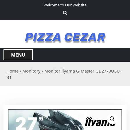
S
Welcome to Our Website
k
i
p
t
PIZZA CEZAR
o
c
o
MENU
n
t
Home
/
Monitory
/ Monitor iiyama G-Master GB2770QSU-
e
B1
n
t