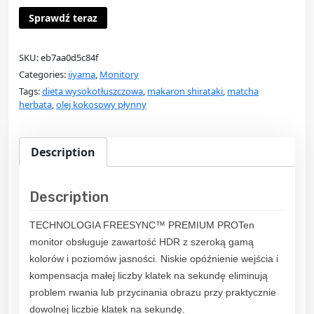
Sprawdź teraz
SKU:
eb7aa0d5c84f
Categories:
iiyama
,
Monitory
Tags:
dieta wysokotłuszczowa
,
makaron shirataki
,
matcha
herbata
,
olej kokosowy płynny
Description
Description
TECHNOLOGIA FREESYNC™ PREMIUM PROTen
monitor obsługuje zawartość HDR z szeroką gamą
kolorów i poziomów jasności. Niskie opóźnienie wejścia i
kompensacja małej liczby klatek na sekundę eliminują
problem rwania lub przycinania obrazu przy praktycznie
dowolnej liczbie klatek na sekundę.