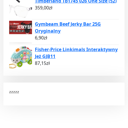
Timberland Tb1745 026 One Size (52)
359,00
zł
Gymbeam Beef Jerky Bar 25G
Oryginalny
6,90
zł
Fisher-Price Linkimals Interaktywny
Jeż GJB11
87,15
zł
zzzzz