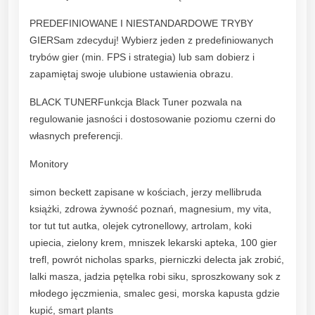
PREDEFINIOWANE I NIESTANDARDOWE TRYBY
GIERSam zdecyduj! Wybierz jeden z predefiniowanych
trybów gier (min. FPS i strategia) lub sam dobierz i
zapamiętaj swoje ulubione ustawienia obrazu.
BLACK TUNERFunkcja Black Tuner pozwala na
regulowanie jasności i dostosowanie poziomu czerni do
własnych preferencji.
Monitory
simon beckett zapisane w kościach, jerzy mellibruda
książki, zdrowa żywność poznań, magnesium, my vita,
tor tut tut autka, olejek cytronellowy, artrolam, koki
upiecia, zielony krem, mniszek lekarski apteka, 100 gier
trefl, powrót nicholas sparks, pierniczki delecta jak zrobić,
lalki masza, jadzia pętelka robi siku, sproszkowany sok z
młodego jęczmienia, smalec gesi, morska kapusta gdzie
kupić, smart plants