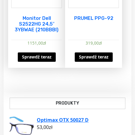
Monitor Dell
PRUMEL PPG-92
S2522HG 24,5″
3YBWAE (210BBBI)
1151,00
zł
319,00
zł
Sprawdź teraz
Sprawdź teraz
PRODUKTY
Optimax OTX 50027 D
53,00
zł