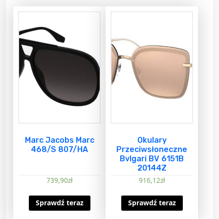
Marc Jacobs Marc
Okulary
468/S 807/HA
Przeciwsłoneczne
Bvlgari BV 6151B
20144Z
739,90
zł
916,12
zł
Sprawdź teraz
Sprawdź teraz