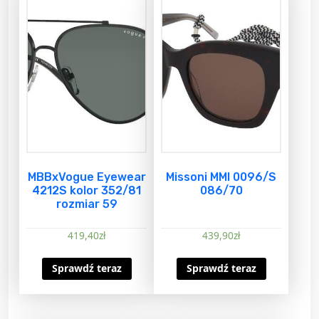
MBBxVogue Eyewear
Missoni MMI 0096/S
4212S kolor 352/81
086/70
rozmiar 59
419,40
zł
439,90
zł
Sprawdź teraz
Sprawdź teraz