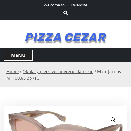
S
Welcome to Our Website
k
i
p
t
PIZZA CEZAR
o
c
o
MENU
n
t
Home
/
Okulary przeciwsłoneczne damskie
/ Marc Jacobs
e
MJ 1000/S 35J/1U
n
t