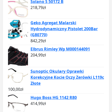
Solano S 50172 B
218,79
zł
Geko Agregat Malarski
Hydrodynamiczny Pistolet 200Bar
(G80770)
842,29
zł
Elbrus Rimley Wp M000144091
204,99
zł
Sunoptic Okulary Oprawki
Korekcyjne Kocie Oczy Zerówki L119c
Złote
100,00
zł
Hugo Boss HG 1142 R80
414,99
zł