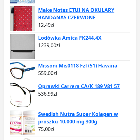
Make Notes ETUI NA OKULARY
BANDANAS CZERWONE
12,49
zł
Lodówka Amica FK244.4X
1239,00
zł
Missoni Mis0118 Fzl (51) Havana
559,00
zł
Oprawki Carrera CA/K 189 V81 57
536,99
zł
Swedish Nutra Super Kolagen w
proszku 10.000 mg 300g
75,00
zł