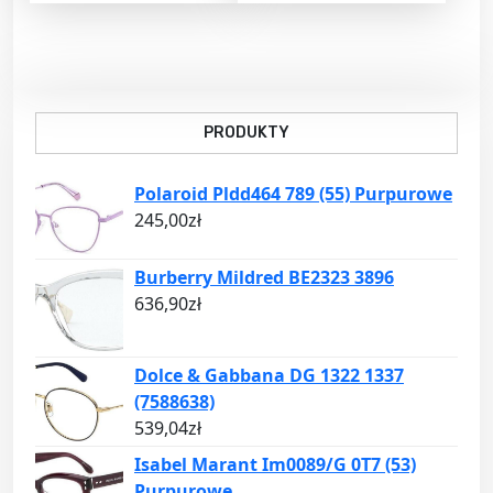
PRODUKTY
Polaroid Pldd464 789 (55) Purpurowe
245,00
zł
Burberry Mildred BE2323 3896
636,90
zł
Dolce & Gabbana DG 1322 1337
(7588638)
539,04
zł
Isabel Marant Im0089/G 0T7 (53)
Purpurowe