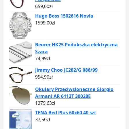
659,00
zł
Hugo Boss 1502616 Novia
1599,00
zł
Beurer HK25 Podukszka elektryczna
Szara
74,99
zł
Jimmy Choo JC282/G 086/99
954,90
zł
Okulary Przeciwsłoneczne Giorgio
Armani AR 6113T 30028E
1279,63
zł
TENA Bed Plus 60x60 40 szt
37,50
zł