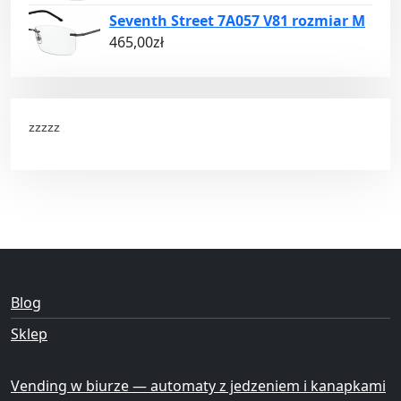
Seventh Street 7A057 V81 rozmiar M
465,00
zł
zzzzz
Blog
Sklep
Vending w biurze — automaty z jedzeniem i kanapkami