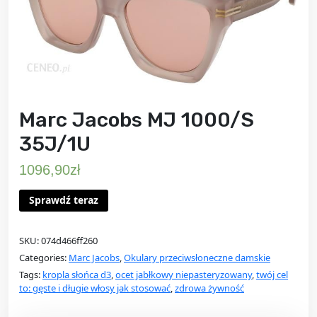
Marc Jacobs MJ 1000/S
35J/1U
1096,90
zł
Sprawdź teraz
SKU:
074d466ff260
Categories:
Marc Jacobs
,
Okulary przeciwsłoneczne damskie
Tags:
kropla słońca d3
,
ocet jabłkowy niepasteryzowany
,
twój cel
to: gęste i długie włosy jak stosować
,
zdrowa żywność