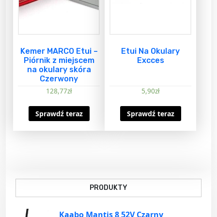
Kemer MARCO Etui –
Etui Na Okulary
Piórnik z miejscem
Excces
na okulary skóra
Czerwony
128,77
zł
5,90
zł
Sprawdź teraz
Sprawdź teraz
PRODUKTY
Kaabo Mantis 8 52V Czarny