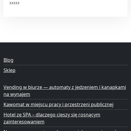
zzzzz
Blog
Sklep
Vending w biurze — automaty z jedzeniem i kanapkami
na wynajem
Kawomat w miejscu pracy i przestrzeni publicznej
Hotel ze SPA – dlaczego cieszy się rosnącym
zainteresowaniem