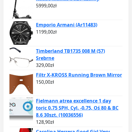
5999,00
zł
Emporio Armani (Ar11483)
1199,00
zł
Timberland TB1735 008 M (57)
Srebrne
329,00
zł
Filtr X-KROSS Running Brown Mirror
150,00
zł
Fielmann atrea excellence 1 day
toric 0.75 SPH, Cyl. -0.75, Oś 80 & BC
8.6 30szt. (10036556)
128,90
zł
Carolina Herrera Good Girl Very