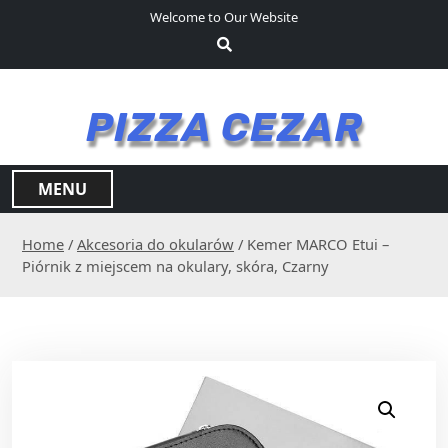
S
Welcome to Our Website
k
i
p
t
PIZZA CEZAR
o
c
o
MENU
n
t
Home
/
Akcesoria do okularów
/ Kemer MARCO Etui –
e
Piórnik z miejscem na okulary, skóra, Czarny
n
t