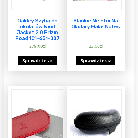
Oakley Szyba do
Blankie Me Etui Na
okularów Wind
Okulary Make Notes
Jacket 2.0 Prizm
Road 101-651-007
279,00
zł
23,60
zł
Sprawdź teraz
Sprawdź teraz