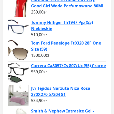
Good Girl Woda Perfumowana 80Ml
259,00
zł
Tommy Hilfiger Th1947 Pjp (55)
Niebieskie
510,00
zł
Tom Ford Penelope Ft0320 28F One
Size (59)
1500,00
zł
Carrera Ca8057/Cs 807/Uc (55) Czarne
559,00
zł
Jvr Tejidos Narzuta Niza Rosa
270X270 57204 81
534,90
zł
Smith & Nephew Intrasite Gel -