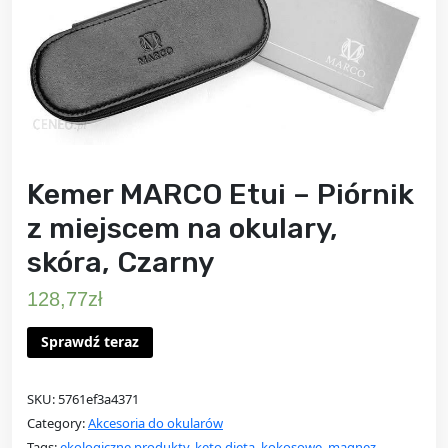
Kemer MARCO Etui – Piórnik
z miejscem na okulary,
skóra, Czarny
128,77
zł
Sprawdź teraz
SKU:
5761ef3a4371
Category:
Akcesoria do okularów
Tags:
ekologiczne produkty
,
keto dieta
,
kokosowe
,
magnez