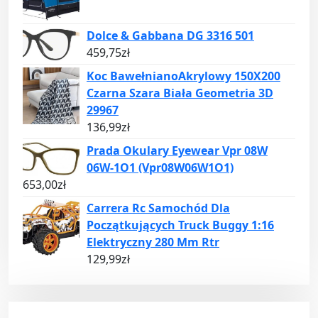
Dolce & Gabbana DG 3316 501
459,75
zł
Koc BawełnianoAkrylowy 150X200
Czarna Szara Biała Geometria 3D
29967
136,99
zł
Prada Okulary Eyewear Vpr 08W
06W-1O1 (Vpr08W06W1O1)
653,00
zł
Carrera Rc Samochód Dla
Początkujących Truck Buggy 1:16
Elektryczny 280 Mm Rtr
129,99
zł