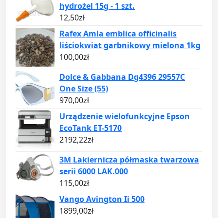
hydrożel 15g - 1 szt.
12,50
zł
Rafex Amla emblica officinalis
liściokwiat garbnikowy mielona 1kg
100,00
zł
Dolce & Gabbana Dg4396 29557C
One Size (55)
970,00
zł
Urządzenie wielofunkcyjne Epson
EcoTank ET-5170
2192,22
zł
3M Lakiernicza półmaska twarzowa
serii 6000 LAK.000
115,00
zł
Vango Avington Ii 500
1899,00
zł