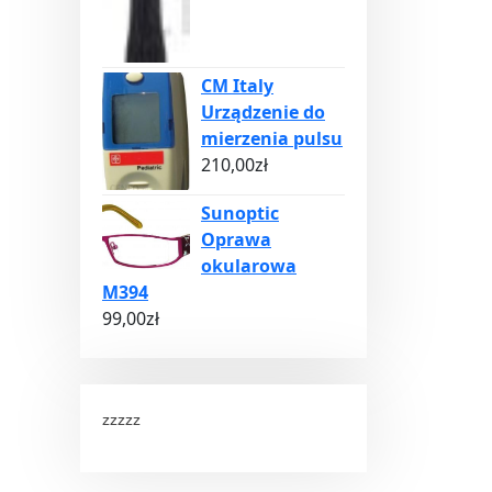
CM Italy
Urządzenie do
mierzenia pulsu
210,00
zł
Sunoptic
Oprawa
okularowa
M394
99,00
zł
zzzzz