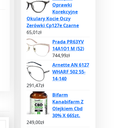
Oprawki
Korekcyjne
Okulary Kocie Oczy
Zerówki Cp127e Czarne
65,01
zł
Prada PR63YV
14A1O1 M (52)
744,99
zł
Arnette AN 6127
WHARF 502 55-
14-140
291,47
zł
Bifarm
Kanabifarm Z
Olejkiem Cbd
30% X 66Szt.
249,00
zł