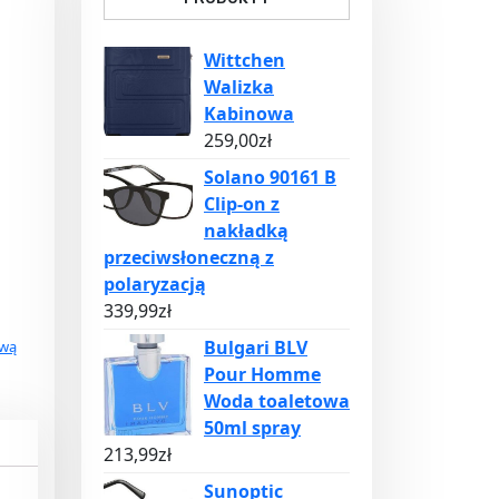
Wittchen
Walizka
Kabinowa
259,00
zł
Solano 90161 B
Clip-on z
nakładką
przeciwsłoneczną z
polaryzacją
339,99
zł
Bulgari BLV
ową
Pour Homme
Woda toaletowa
50ml spray
213,99
zł
Sunoptic