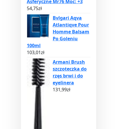
Asferyczne Mr76 Moc: +3
54,75
zł
Bvlgari Aqva
Atlantiqve Pour
Homme Balsam
Po Goleniu
100ml
103,01
zł
Armani Brush
szczoteczka do
rzęs brwi i do
eyelinera
131,99
zł