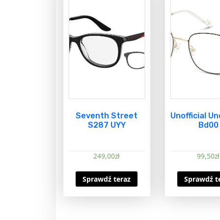
Seventh Street
Unofficial U
S287 UYY
Bd00
249,00
zł
99,50
zł
Sprawdź teraz
Sprawdź t