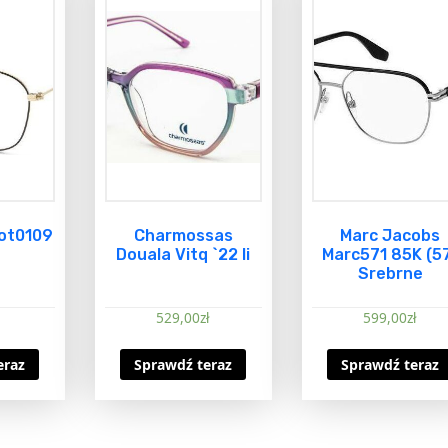
not0109
Charmossas
Marc Jacobs
Douala Vitq `22 Ii
Marc571 85K (5
Srebrne
529,00
zł
599,00
zł
eraz
Sprawdź teraz
Sprawdź teraz