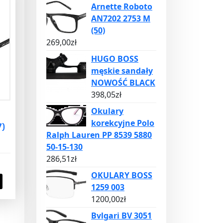
Arnette Roboto
AN7202 2753 M
(50)
269,00
zł
HUGO BOSS
męskie sandały
NOWOŚĆ BLACK
398,05
zł
Okulary
korekcyjne Polo
7)
Ralph Lauren PP 8539 5880
50-15-130
286,51
zł
OKULARY BOSS
1259 003
1200,00
zł
Bvlgari BV 3051