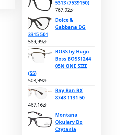
5313 (7539150)
767,92
zł
Dolce &
Gabbana DG
3315 501
589,99
zł
BOSS by Hugo
Boss BOSS1244
05N ONE SIZE
(55)
508,99
zł
Ray Ban RX
8748 1131 50
467,16
zł
Montana
Okulary Do
Czytania