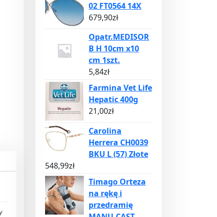
02 FT0564 14X
679,90
zł
Opatr.MEDISOR
B H 10cm x10
cm 1szt.
5,84
zł
Farmina Vet Life
Hepatic 400g
21,00
zł
Carolina
Herrera CH0039
BKU L (57) Złote
548,99
zł
Timago Orteza
na rękę i
przedramię
y
MANU-CAST