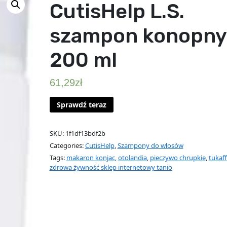
CutisHelp L.S.
szampon konopny
200 ml
61,29
zł
Sprawdź teraz
SKU:
1f1df13bdf2b
Categories:
CutisHelp
,
Szampony do włosów
Tags:
makaron konjac
,
otolandia
,
pieczywo chrupkie
,
tukaf
zdrowa żywność sklep internetowy tanio