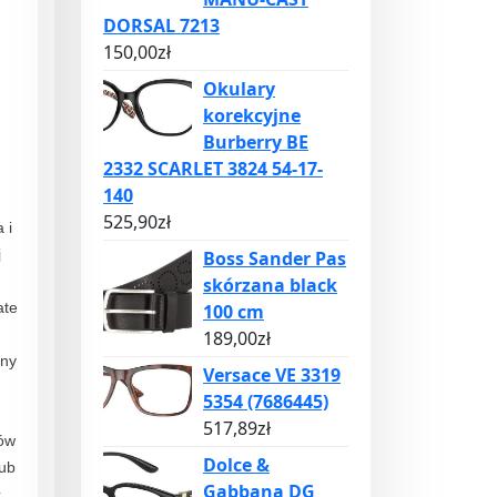
DORSAL 7213
150,00
zł
Okulary
korekcyjne
Burberry BE
2332 SCARLET 3824 54-17-
140
525,90
zł
 i
j
Boss Sander Pas
skórzana black
ate
100 cm
189,00
zł
pny
Versace VE 3319
5354 (7686445)
517,89
zł
łów
Dolce &
lub
Gabbana DG
ć