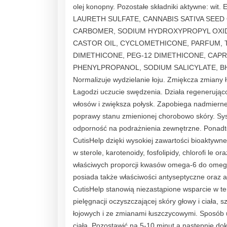
olej konopny. Pozostałe składniki aktywne: wit.
LAURETH SULFATE, CANNABIS SATIVA SEED
CARBOMER, SODIUM HYDROXYPROPYL OXID
CASTOR OIL, CYCLOMETHICONE, PARFUM, 
DIMETHICONE, PEG-12 DIMETHICONE, CAPR
PHENYLPROPANOL, SODIUM SALICYLATE, BHT. Dzi
Normalizuje wydzielanie łoju. Zmiękcza zmiany 
Łagodzi uczucie swędzenia. Działa regenerująco
włosów i zwiększa połysk. Zapobiega nadmierne
poprawy stanu zmienionej chorobowo skóry. Sys
odporność na podrażnienia zewnętrzne. Ponadto 
CutisHelp dzięki wysokiej zawartości bioaktywne
w sterole, karotenoidy, fosfolipidy, chlorofi 
właściwych proporcji kwasów omega-6 do omega-
posiada także właściwości antyseptyczne oraz a
CutisHelp stanowią niezastąpione wsparcie w t
pielęgnacji oczyszczającej skóry głowy i ciała,
łojowych i ze zmianami łuszczycowymi. Sposób u
ciała. Pozostawić na 5-10 minut a następnie do