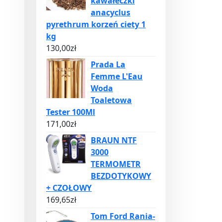
kawałeczki
anacyclus
pyrethrum korzeń ciety 1
kg
130,00
zł
Prada La
Femme L'Eau
Woda
Toaletowa
Tester 100Ml
171,00
zł
BRAUN NTF
3000
TERMOMETR
BEZDOTYKOWY
+ CZOŁOWY
169,65
zł
Tom Ford Rania-