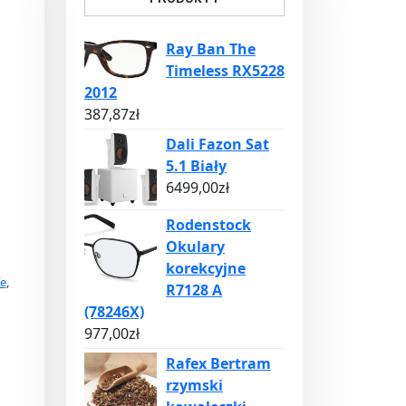
Ray Ban The
Timeless RX5228
2012
387,87
zł
Dali Fazon Sat
5.1 Biały
6499,00
zł
Rodenstock
Okulary
korekcyjne
fe
,
R7128 A
(78246X)
977,00
zł
Rafex Bertram
rzymski