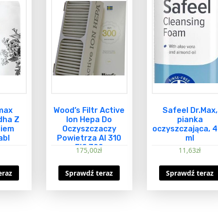
max
Wood’s Filtr Active
Safeel Dr.Max,
dha Z
Ion Hepa Do
pianka
niem
Oczyszczaczy
oczyszczająca, 
abl
Powietrza Al 310
ml
Elfi 300
175,00
zł
11,63
zł
eraz
Sprawdź teraz
Sprawdź teraz