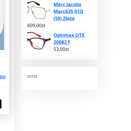
Marc Jacobs
Marc635 01Q
(59) Złote
609,00
zł
Optimax OTX
20082 F
53,00
zł
zzzzz
400