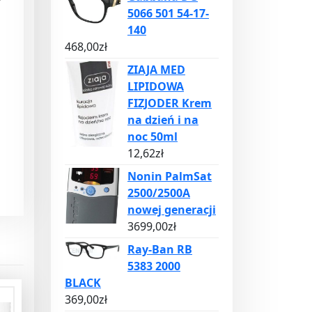
5066 501 54-17-
140
468,00
zł
ZIAJA MED
LIPIDOWA
FIZJODER Krem
na dzień i na
noc 50ml
12,62
zł
Nonin PalmSat
2500/2500A
nowej generacji
3699,00
zł
Ray-Ban RB
5383 2000
BLACK
369,00
zł