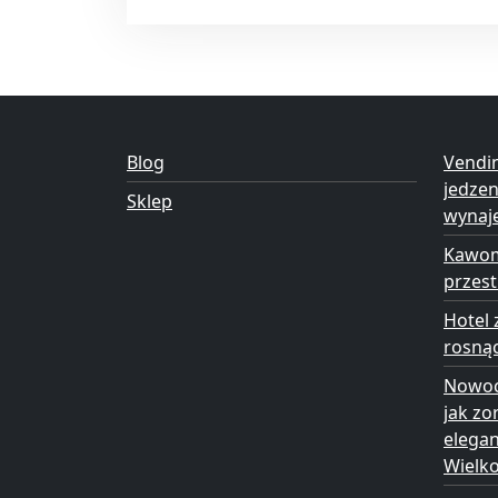
Blog
Vendi
jedze
Sklep
wynaj
Kawom
przest
Hotel 
rosną
Nowoc
jak zo
elega
Wielk