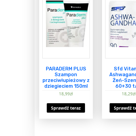
PARADERM PLUS
Sfd Vita
Szampon
Ashwagan
przeciwłupieżowy z
Żeń-Sze
dziegieciem 150ml
60+30 t
18,99
zł
18,29
zł
Sprawdź teraz
Sprawdź t