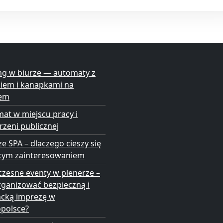
ng w biurze — automaty z
niem i kanapkami na
em
at w miejscu pracy i
rzeni publicznej
ze SPA – dlaczego cieszy się
cym zainteresowaniem
zesne eventy w plenerze –
rganizować bezpieczną i
ncką imprezę w
opolsce?