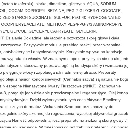
 E (octan tokoferolu), siarka, dimetikon, gliceryna. AQUA, SODIUM
 OIL, COCAMIDOPROPYL BETAINE, PEG-7 GLYCERYL COCOATE,
IZED STARCH SUCCINATE, SULFUR, PEG-40 HYDROGENATED
TOCOPHERYL ACETATE, METHOXY PEG/PPG-7/3 AMINOPROPYL
YLYL GLYCOL, GLYCERYL CAPRYLATE. GLYCERIN,
ałanie Dokładnie, ale łagodnie oczyszcza skórę głowy i ciała;
łuszczycowe. Pozytywnie moduluje przebieg reakcji przeciwzapalnej;
, antybakteryjne i antyoksydacyjnie. Korzystnie wpływa na kondycję
mu wypadaniu włosów. W znacznym stopniu przyczynia się do ukojenia
tematycznie stosowany poprawia ogólną kondycję skóry i wzmacnia je
pielęgnuje włosy i zapobiega ich nadmiernej utracie. Preparaty
go oleju z nasion konopi siewnych (Cannabis sativa) są naturalnie bog
le oraz Niezbędne Nienasycone Kwasy Tłuszczowe (NNKT). Zachowanie
3, potęguje jego działanie przeciwzapalne i regenerujące. Olej kono
ntyoksydacyjne. Dzięki wykorzystaniu tych cech Aktywne Emolienty
erapii licznych dermatoz. Wskazania Szampon przeznaczony do
 szczególnie skóry skłonnej do rogowacenia, wysokiej aktywności gruczo
życia Nanieść odpowiednią ilość preparatu na zwilżoną skórę głowy i/
kładnie spłukać wodą. W zależności od potrzeb lub preferencji czynnoś