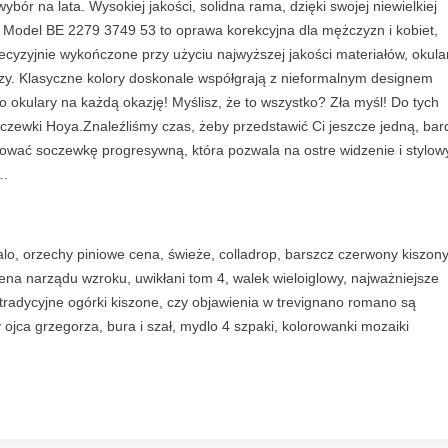
bór na lata. Wysokiej jakości, solidna rama, dzięki swojej niewielkiej
Model BE 2279 3749 53 to oprawa korekcyjna dla mężczyzn i kobiet,
ecyzyjnie wykończone przy użyciu najwyższej jakości materiałów, okula
zy. Klasyczne kolory doskonale współgrają z nieformalnym designem
To okulary na każdą okazję! Myślisz, że to wszystko? Zła myśl! Do tych
czewki Hoya.Znaleźliśmy czas, żeby przedstawić Ci jeszcze jedną, bar
wać soczewkę progresywną, która pozwala na ostre widzenie i stylow
….
alo, orzechy piniowe cena, świeże, colladrop, barszcz czerwony kiszony
ena narządu wzroku, uwikłani tom 4, walek wieloiglowy, najważniejsze
 tradycyjne ogórki kiszone, czy objawienia w trevignano romano są
ojca grzegorza, bura i szał, mydlo 4 szpaki, kolorowanki mozaiki