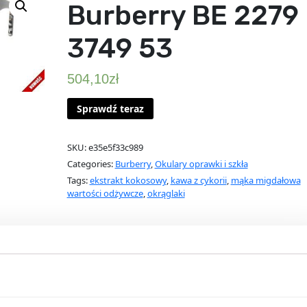
Burberry BE 2279
3749 53
504,10
zł
Sprawdź teraz
SKU:
e35e5f33c989
Categories:
Burberry
,
Okulary oprawki i szkła
Tags:
ekstrakt kokosowy
,
kawa z cykorii
,
mąka migdałowa
wartości odżywcze
,
okrąglaki