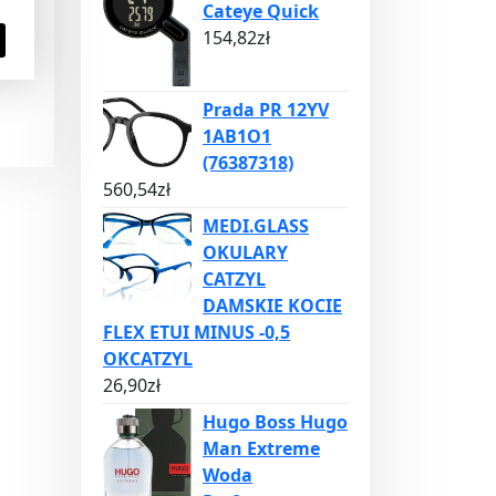
Cateye Quick
154,82
zł
Prada PR 12YV
1AB1O1
(76387318)
560,54
zł
MEDI.GLASS
OKULARY
CATZYL
DAMSKIE KOCIE
FLEX ETUI MINUS -0,5
OKCATZYL
26,90
zł
Hugo Boss Hugo
Man Extreme
Woda