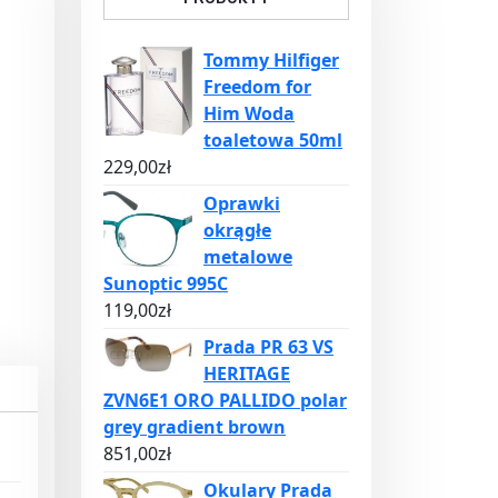
Tommy Hilfiger
Freedom for
Him Woda
toaletowa 50ml
229,00
zł
Oprawki
okrągłe
metalowe
Sunoptic 995C
119,00
zł
Prada PR 63 VS
HERITAGE
ZVN6E1 ORO PALLIDO polar
grey gradient brown
851,00
zł
Okulary Prada