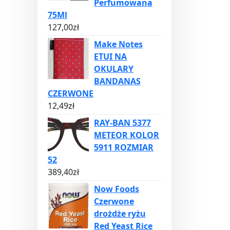
Perfumowana
75Ml
127,00
zł
Make Notes
ETUI NA
OKULARY
BANDANAS
CZERWONE
12,49
zł
RAY-BAN 5377
METEOR KOLOR
5911 ROZMIAR
52
389,40
zł
Now Foods
Czerwone
drożdże ryżu
Red Yeast Rice