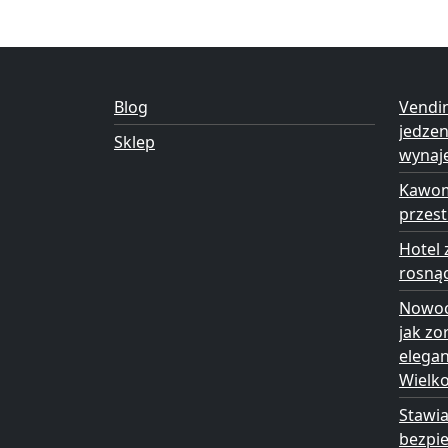
Blog
Vendi
jedze
Sklep
wynaj
Kawom
przest
Hotel 
rosną
Nowoc
jak zo
elega
Wielk
Stawia
bezpie