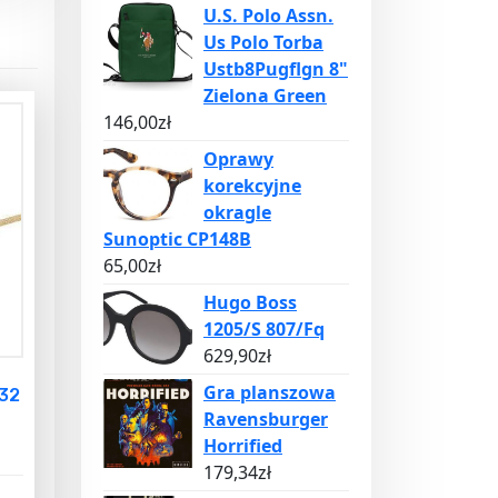
U.S. Polo Assn.
Us Polo Torba
Ustb8Pugflgn 8"
Zielona Green
146,00
zł
Oprawy
korekcyjne
okragle
Sunoptic CP148B
65,00
zł
Hugo Boss
1205/S 807/Fq
629,90
zł
Gra planszowa
32
Ravensburger
Horrified
179,34
zł