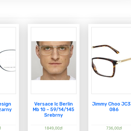
esign
Versace Ic Berlin
Jimmy Choo JC3
zarny
Mb 10 – 59/14/145
086
Srebrny
ł
1849,00
zł
736,00
zł