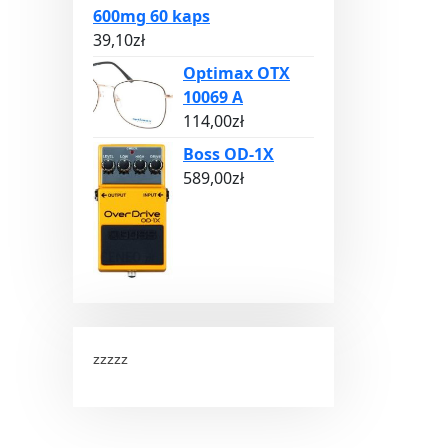
600mg 60 kaps
39,10
zł
Optimax OTX
10069 A
114,00
zł
Boss OD-1X
589,00
zł
zzzzz