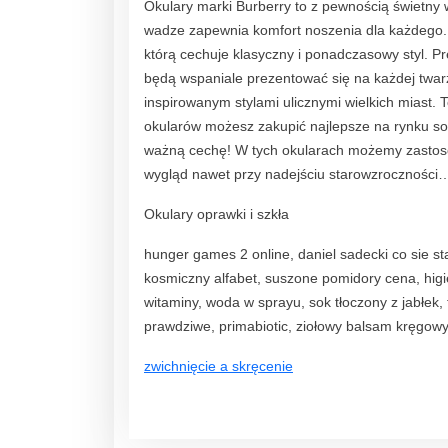
Okulary marki Burberry to z pewnością świetny wy
wadze zapewnia komfort noszenia dla każdego. 
którą cechuje klasyczny i ponadczasowy styl. Pr
będą wspaniale prezentować się na każdej twar
inspirowanym stylami ulicznymi wielkich miast. 
okularów możesz zakupić najlepsze na rynku so
ważną cechę! W tych okularach możemy zastoso
wygląd nawet przy nadejściu starowzroczności
Okulary oprawki i szkła
hunger games 2 online, daniel sadecki co sie st
kosmiczny alfabet, suszone pomidory cena, higi
witaminy, woda w sprayu, sok tłoczony z jabłek,
prawdziwe, primabiotic, ziołowy balsam kręgowy 
zwichnięcie a skręcenie