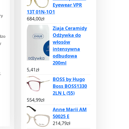
Eyewear VPR
13T 01N-1O1
ry
684,00
zł
Ziaja Ceramidy
Odżywka do
dzo
włosów
y
intensywna
odbudowa
200ml
5,41
zł
,
BOSS by Hugo
Boss BOSS1330
2LN L (55)
554,99
zł
Anne Marii AM
50025 E
214,79
zł