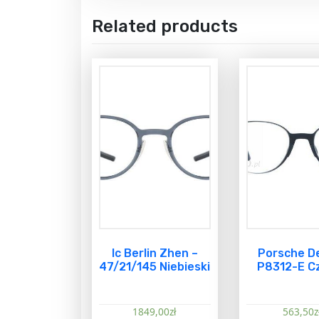
Related products
Ic Berlin Zhen –
Porsche D
47/21/145 Niebieski
P8312-E C
1849,00
zł
563,50
z