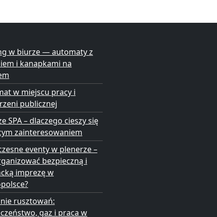
ng w biurze — automaty z
niem i kanapkami na
em
at w miejscu pracy i
rzeni publicznej
ze SPA – dlaczego cieszy się
cym zainteresowaniem
zesne eventy w plenerze –
rganizować bezpieczną i
ncką imprezę w
opolsce?
nie rusztowań:
czeństwo, gaz i praca w