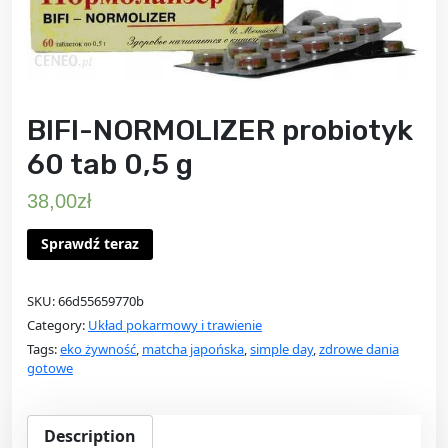
BIFI-NORMOLIZER probiotyk
60 tab 0,5 g
38,00
zł
Sprawdź teraz
SKU:
66d55659770b
Category:
Układ pokarmowy i trawienie
Tags:
eko żywność
,
matcha japońska
,
simple day
,
zdrowe dania
gotowe
Description