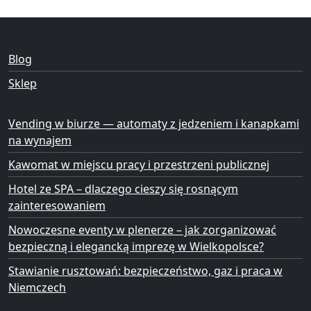
Blog
Sklep
Vending w biurze — automaty z jedzeniem i kanapkami
na wynajem
Kawomat w miejscu pracy i przestrzeni publicznej
Hotel ze SPA – dlaczego cieszy się rosnącym
zainteresowaniem
Nowoczesne eventy w plenerze – jak zorganizować
bezpieczną i elegancką imprezę w Wielkopolsce?
Stawianie rusztowań: bezpieczeństwo, gaz i praca w
Niemczech