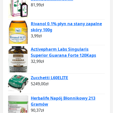
81,99
zł
Rivanol 0,1% płyn na stany zapalne
skóry 100g
3,99
zł
Activepharm Labs Singularis
Superior Guarana Forte 120Kaps
32,99
zł
Zucchetti L60ELITE
5249,00
zł
Herbalife Napój Błonnikowy 213
Gramów
90,37
zł