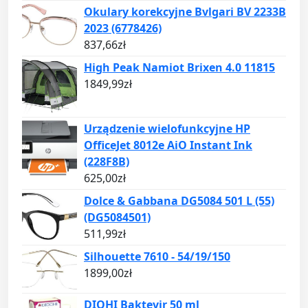
Okulary korekcyjne Bvlgari BV 2233B
2023 (6778426)
837,66
zł
High Peak Namiot Brixen 4.0 11815
1849,99
zł
Urządzenie wielofunkcyjne HP
OfficeJet 8012e AiO Instant Ink
(228F8B)
625,00
zł
Dolce & Gabbana DG5084 501 L (55)
(DG5084501)
511,99
zł
Silhouette 7610 - 54/19/150
1899,00
zł
DIOHI Baktevir 50 ml