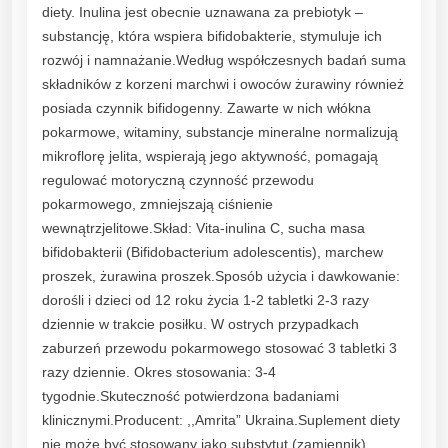
diety. Inulina jest obecnie uznawana za prebiotyk –
substancję, która wspiera bifidobakterie, stymuluje ich
rozwój i namnażanie.Według współczesnych badań suma
składników z korzeni marchwi i owoców żurawiny również
posiada czynnik bifidogenny. Zawarte w nich włókna
pokarmowe, witaminy, substancje mineralne normalizują
mikroflorę jelita, wspierają jego aktywność, pomagają
regulować motoryczną czynność przewodu
pokarmowego, zmniejszają ciśnienie
wewnątrzjelitowe.Skład: Vita-inulina C, sucha masa
bifidobakterii (Bifidobacterium adolescentis), marchew
proszek, żurawina proszek.Sposób użycia i dawkowanie:
dorośli i dzieci od 12 roku życia 1-2 tabletki 2-3 razy
dziennie w trakcie posiłku. W ostrych przypadkach
zaburzeń przewodu pokarmowego stosować 3 tabletki 3
razy dziennie. Okres stosowania: 3-4
tygodnie.Skuteczność potwierdzona badaniami
klinicznymi.Producent: ,,Amrita” Ukraina.Suplement diety
nie może być stosowany jako substytut (zamiennik)