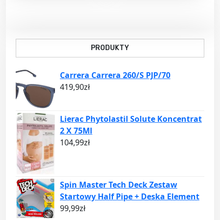
PRODUKTY
Carrera Carrera 260/S PJP/70
419,90
zł
Lierac Phytolastil Solute Koncentrat
2 X 75Ml
104,99
zł
Spin Master Tech Deck Zestaw
Startowy Half Pipe + Deska Element
99,99
zł