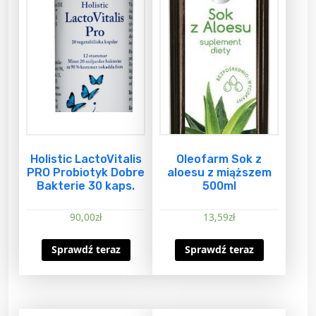
Holistic LactoVitalis
Oleofarm Sok z
PRO Probiotyk Dobre
aloesu z miąższem
Bakterie 30 kaps.
500ml
90,00
zł
13,59
zł
Sprawdź teraz
Sprawdź teraz