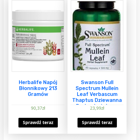
Herbalife Napój
Swanson Full
Błonnikowy 213
Spectrum Mullein
Gramów
Leaf Verbascum
Thaptus Dziewanna
Drobnokwiatowa
90,37
zł
23,99
zł
500Mg 60 Kapsułek
Sprawdź teraz
Sprawdź teraz