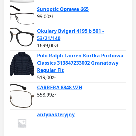
Sunoptic Oprawa 665
99,00
zł
Okulary Bvlgari 4195 b 501 -
53/21/140
1699,00
zł
Polo Ralph Lauren Kurtka Puchowa
Classics 313847233002 Granatowy
Regular Fit
519,00
zł
CARRERA 8848 VZH
558,99
zł
antybakteryjny