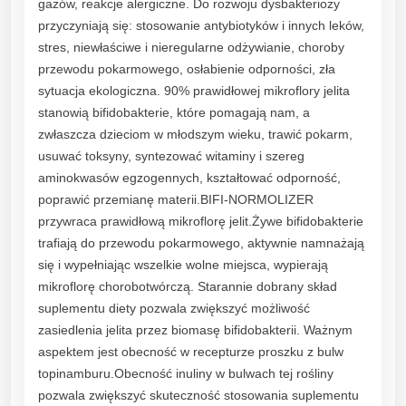
gazów, reakcje alergiczne. Do rozwoju dysbakteriozy
przyczyniają się: stosowanie antybiotyków i innych leków,
stres, niewłaściwe i nieregularne odżywianie, choroby
przewodu pokarmowego, osłabienie odporności, zła
sytuacja ekologiczna. 90% prawidłowej mikroflory jelita
stanowią bifidobakterie, które pomagają nam, a
zwłaszcza dzieciom w młodszym wieku, trawić pokarm,
usuwać toksyny, syntezować witaminy i szereg
aminokwasów egzogennych, kształtować odporność,
poprawić przemianę materii.BIFI-NORMOLIZER
przywraca prawidłową mikroflorę jelit.Żywe bifidobakterie
trafiają do przewodu pokarmowego, aktywnie namnażają
się i wypełniając wszelkie wolne miejsca, wypierają
mikroflorę chorobotwórczą. Starannie dobrany skład
suplementu diety pozwala zwiększyć możliwość
zasiedlenia jelita przez biomasę bifidobakterii. Ważnym
aspektem jest obecność w recepturze proszku z bulw
topinamburu.Obecność inuliny w bulwach tej rośliny
pozwala zwiększyć skuteczność stosowania suplementu