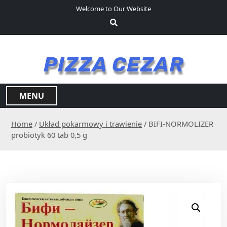
S
Welcome to Our Website
k
i
p
t
PIZZA CEZAR
o
c
o
MENU
n
t
Home
/
Układ pokarmowy i trawienie
/ BIFI-NORMOLIZER
e
probiotyk 60 tab 0,5 g
n
t