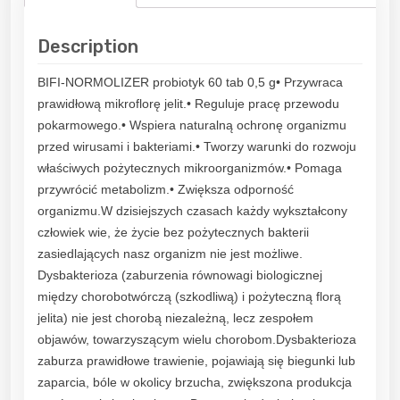
Description
BIFI-NORMOLIZER probiotyk 60 tab 0,5 g• Przywraca
prawidłową mikroflorę jelit.• Reguluje pracę przewodu
pokarmowego.• Wspiera naturalną ochronę organizmu
przed wirusami i bakteriami.• Tworzy warunki do rozwoju
właściwych pożytecznych mikroorganizmów.• Pomaga
przywrócić metabolizm.• Zwiększa odporność
organizmu.W dzisiejszych czasach każdy wykształcony
człowiek wie, że życie bez pożytecznych bakterii
zasiedlających nasz organizm nie jest możliwe.
Dysbakterioza (zaburzenia równowagi biologicznej
między chorobotwórczą (szkodliwą) i pożyteczną florą
jelita) nie jest chorobą niezależną, lecz zespołem
objawów, towarzyszącym wielu chorobom.Dysbakterioza
zaburza prawidłowe trawienie, pojawiają się biegunki lub
zaparcia, bóle w okolicy brzucha, zwiększona produkcja